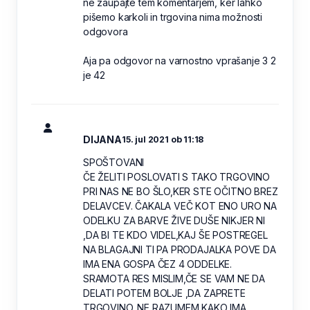
ne zaupajte tem komentarjem, ker lahko
pišemo karkoli in trgovina nima možnosti
odgovora
Aja pa odgovor na varnostno vprašanje 3 2
je 42
DIJANA
15. jul 2021 ob 11:18
SPOŠTOVANI
ČE ŽELITI POSLOVATI S TAKO TRGOVINO
PRI NAS NE BO ŠLO,KER STE OČITNO BREZ
DELAVCEV. ČAKALA VEČ KOT ENO URO NA
ODELKU ZA BARVE ŽIVE DUŠE NIKJER NI
,DA BI TE KDO VIDEL,KAJ ŠE POSTREGEL
NA BLAGAJNI TI PA PRODAJALKA POVE DA
IMA ENA GOSPA ČEZ 4 ODDELKE.
SRAMOTA RES MISLIM,ČE SE VAM NE DA
DELATI POTEM BOLJE ,DA ZAPRETE
TRGOVINO. NE RAZUMEM KAKO IMA