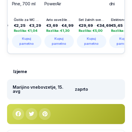
Čistilo za WC školjko Power Aktiv Pine, 700 ml
Avto osvežilec Air Splah, vanilija, PowerAir
Set žalnih sveč Elegance
Elektronski vložek Apolon, Vestina, 365 dni
€2,25
–
€3,29
€3,69
–
€4,99
€29,69
–
€34,69
€5,45
–
€9,98
Razlika: €1,04
Razlika: €1,30
Razlika: €5,00
Razlika: €4,53
Kupuj
Kupuj
Kupuj
Kupuj
pametno
pametno
pametno
pametno
Izjeme
Marijino vnebovzetje, 15.
zaprto
avg