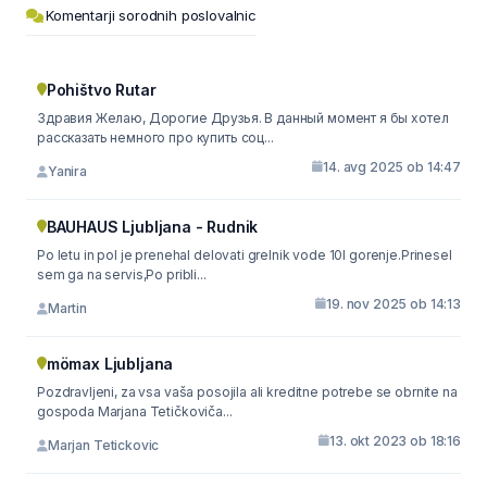
Komentarji sorodnih poslovalnic
Pohištvo Rutar
Здравия Желаю, Дорогие Друзья. В данный момент я бы хотел
рассказать немного про купить соц...
14. avg 2025 ob 14:47
Yanira
BAUHAUS Ljubljana - Rudnik
Po letu in pol je prenehal delovati grelnik vode 10l gorenje.Prinesel
sem ga na servis,Po pribli...
19. nov 2025 ob 14:13
Martin
mömax Ljubljana
Pozdravljeni, za vsa vaša posojila ali kreditne potrebe se obrnite na
gospoda Marjana Tetičkoviča...
13. okt 2023 ob 18:16
Marjan Tetickovic