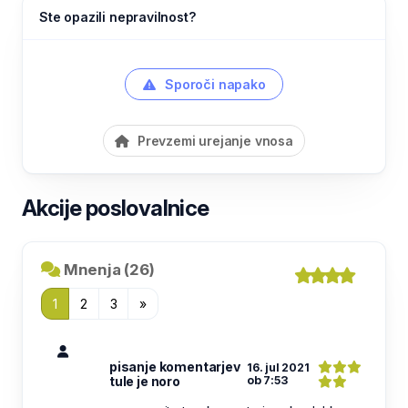
Ste opazili nepravilnost?
Sporoči napako
Prevzemi urejanje vnosa
Akcije poslovalnice
Mnenja (26)
1
2
3
»
pisanje komentarjev
16. jul 2021
tule je noro
ob 7:53