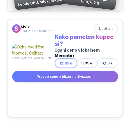
Lepilo UHU, stick, magic
Uhu, 8,2 g
Sivix
Ljubljana
Real Prices. Real Data
Kako pameten kupec
si?
Ugani ceno v lokalnem
Mercator
Ozka cvetlična lopatica, Cellfast
12,99 €
9,99 €
6,99 €
Preveri cene v bližini na Sivix.com