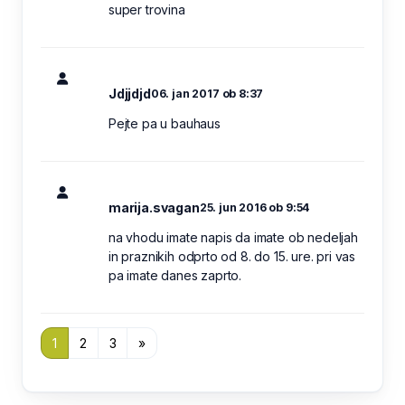
super trovina
Jdjjdjd
06. jan 2017 ob 8:37
Pejte pa u bauhaus
marija.svagan
25. jun 2016 ob 9:54
na vhodu imate napis da imate ob nedeljah
in praznikih odprto od 8. do 15. ure. pri vas
pa imate danes zaprto.
1
2
3
»