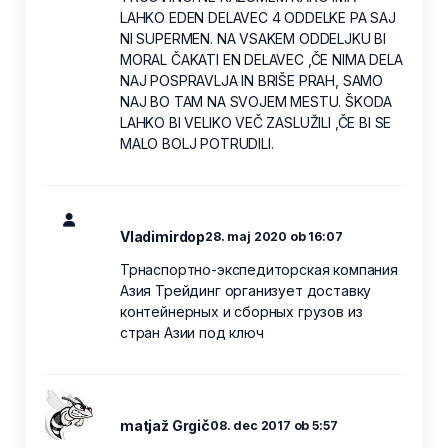
LAHKO EDEN DELAVEC 4 ODDELKE PA SAJ
NI SUPERMEN. NA VSAKEM ODDELJKU BI
MORAL ČAKATI EN DELAVEC ,ČE NIMA DELA
NAJ POSPRAVLJA IN BRIŠE PRAH, SAMO
NAJ BO TAM NA SVOJEM MESTU. ŠKODA
LAHKO BI VELIKO VEČ ZASLUŽILI ,ČE BI SE
MALO BOLJ POTRUDILI.
Vladimirdop
28. maj 2020 ob 16:07
Трнаспортно-экспедиторская компания
Азия Трейдинг организует доставку
контейнерных и сборных грузов из
стран Азии под ключ
matjaž Grgič
08. dec 2017 ob 5:57