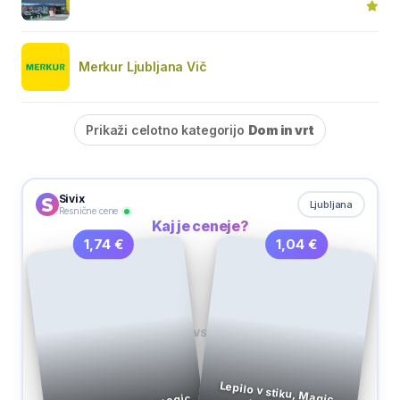
Merkur Ljubljana Vič
Prikaži celotno kategorijo
Dom in vrt
Sivix
Ljubljana
Resnične cene
Kaj je ceneje?
1,04 €
1,74 €
VS
Lepilo v stiku, Magic,