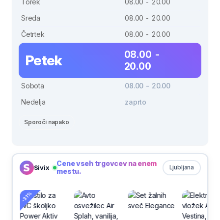
Torek
08.00 - 20.00
Sreda
08.00 - 20.00
Četrtek
08.00 - 20.00
08.00 -
Petek
20.00
Sobota
08.00 - 20.00
Nedelja
zaprto
Sporoči napako
Cene vseh trgovcev na enem
Sivix
Ljubljana
mestu.
-31%