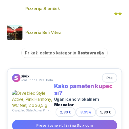
Pizzerija Slonček
Pizzeria Beli Vitez
Prikaži celotno kategorijo
Restavracija
Sivix
Ptuj
Real Prices. Real Data
Kako pameten kupec
si?
Ugani ceno v lokalnem
Mercator
Osvežilec Style Active, Pink Harmony, WC Net, 2 x 36,5 g
2,89 €
8,99 €
5,89 €
Preveri cene v bližini na Sivix.com