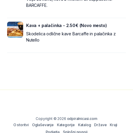
BARCAFFE.
Kava + palačinka - 2.50€ (Novo mesto)
Skodelica odlične kave Barcaffe in palačinka z
Nutello
Copyright © 2026
odpiralnicasi.com
O storitvi
Oglaševanje
Kategorije
Katalog
Države
Kraji
Podjetja
Splošni pogoji