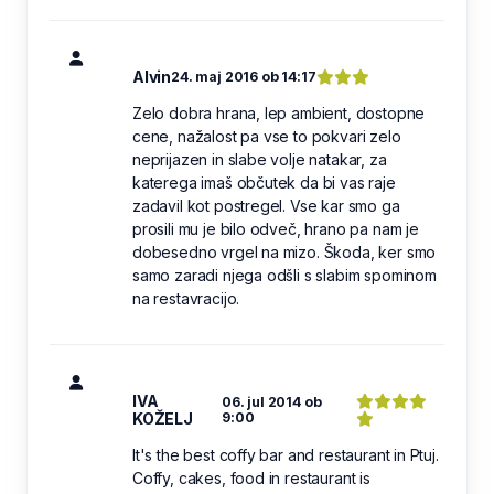
Alvin
24. maj 2016 ob 14:17
Zelo dobra hrana, lep ambient, dostopne
cene, nažalost pa vse to pokvari zelo
neprijazen in slabe volje natakar, za
katerega imaš občutek da bi vas raje
zadavil kot postregel. Vse kar smo ga
prosili mu je bilo odveč, hrano pa nam je
dobesedno vrgel na mizo. Škoda, ker smo
samo zaradi njega odšli s slabim spominom
na restavracijo.
IVA
06. jul 2014 ob
KOŽELJ
9:00
It's the best coffy bar and restaurant in Ptuj.
Coffy, cakes, food in restaurant is