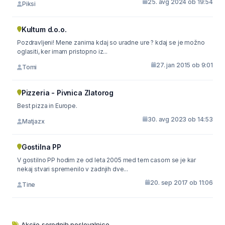
25. avg 2024 ob 19:54
Piksi
Kultum d.o.o.
Pozdravljeni! Mene zanima kdaj so uradne ure ? kdaj se je možno
oglasiti, ker imam pristopno iz...
27. jan 2015 ob 9:01
Tomi
Pizzeria - Pivnica Zlatorog
Best pizza in Europe.
30. avg 2023 ob 14:53
Matjazx
Gostilna PP
V gostilno PP hodim ze od leta 2005 med tem casom se je kar
nekaj stvari spremenilo v zadnjih dve...
20. sep 2017 ob 11:06
Tine
Akcije sorodnih poslovalnice