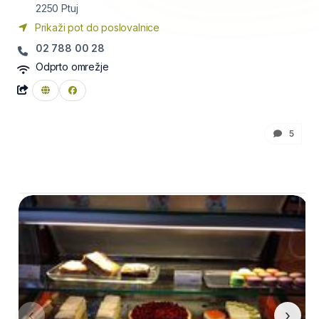
2250
Ptuj
Prikaži pot do poslovalnice
02 788 00 28
Odprto omrežje
5
‹
›