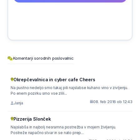
Komentarji sorodnih poslovalnic
Okrepčevalnica in cyber cafe Cheers
Na pustno nedeljo smo tukaj pili najslabse kuhano vino v zivljenju.
Po enem pozirku smo vse zlili...
08. feb 2016 ob 12:43
Janja
Pizzerija Slonček
Najslabša in najbolj nesramna postrežba v mojem življenju.
Postreže napačno stvar in se nato prep...