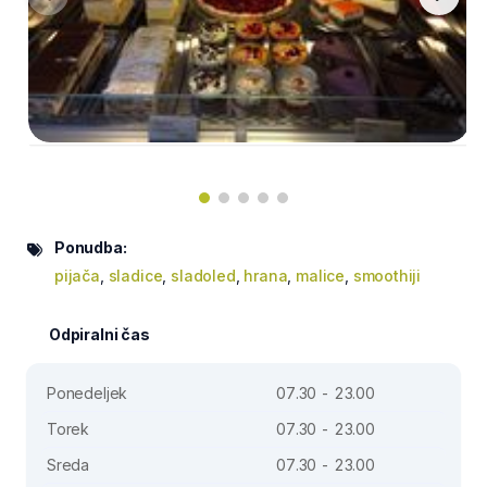
Ponudba:
pijača
,
sladice
,
sladoled
,
hrana
,
malice
,
smoothiji
Odpiralni čas
Ponedeljek
07.30 - 23.00
Torek
07.30 - 23.00
Sreda
07.30 - 23.00