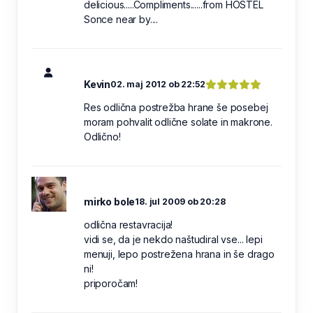
delicious.....Compliments......from HOSTEL
Sonce near by....
Kevin
02. maj 2012 ob 22:52
Res odlična postrežba hrane še posebej
moram pohvalit odlične solate in makrone.
Odlično!
mirko bole
18. jul 2009 ob 20:28
odlična restavracija!
vidi se, da je nekdo naštudiral vse... lepi
menuji, lepo postrežena hrana in še drago
ni!
priporočam!