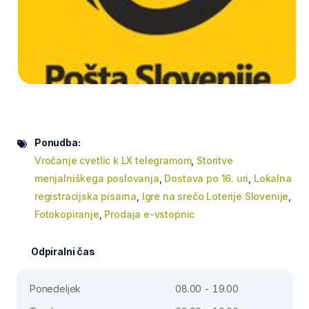
Ponudba:
Vročanje cvetlic k LX telegramom
,
Storitve
menjalniškega poslovanja
,
Dostava po 16. uri
,
Lokalna
registracijska pisarna
,
Igre na srečo Loterije Slovenije
,
Fotokopiranje
,
Prodaja e-vstopnic
Odpiralni čas
Ponedeljek
08.00 - 19.00