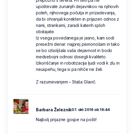
prepozno s terena. Pri tem pa ne
upoštevate zunanjih dejavnikov na njihovih
poteh, njihovega počutja in prizadevanja,
da bi ohranjali korekten in prijazen odnos z
nami, strankami, zaradi katerih sploh
obstajate.
Iz vsega povedanega je jasno, kam sodi
presežni denar: najprej pismonošam in tako
se bo izboljšala vaša dejavnost in bodo
medsebojni odnosi dosegli kvaliteto.
Izkoriščanje in robotizacija ljudi vodi k zlu in
neuspehu, tega si pa nihče ne želi.
Z razumevanjem – Staša Glavič.
Barbara Železnik
07. okt 2016 ob 19:44
Najbolj prijazne gospe na pošti!