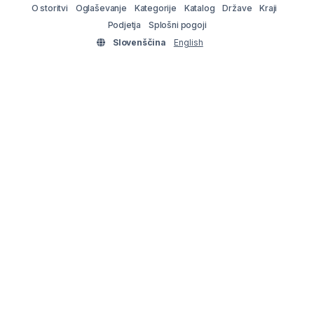
O storitvi
Oglaševanje
Kategorije
Katalog
Države
Kraji
Podjetja
Splošni pogoji
Slovenščina
English