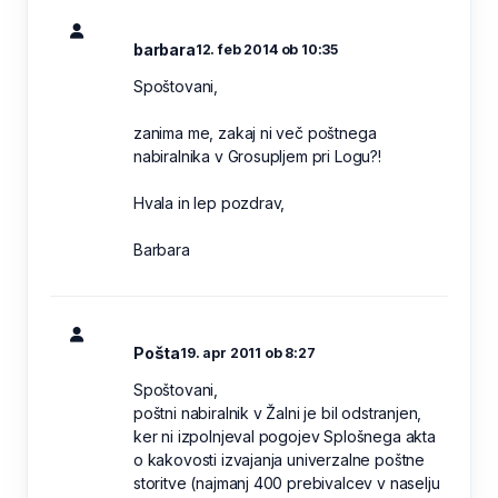
barbara
12. feb 2014 ob 10:35
Spoštovani,
zanima me, zakaj ni več poštnega
nabiralnika v Grosupljem pri Logu?!
Hvala in lep pozdrav,
Barbara
Pošta
19. apr 2011 ob 8:27
Spoštovani,
poštni nabiralnik v Žalni je bil odstranjen,
ker ni izpolnjeval pogojev Splošnega akta
o kakovosti izvajanja univerzalne poštne
storitve (najmanj 400 prebivalcev v naselju