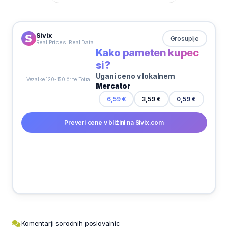
Sivix
Grosuplje
Real Prices. Real Data
Kako pameten kupec
si?
Ugani ceno v lokalnem
Mercator
Vezalke 120-150 črne Totra
0,59 €
6,59 €
3,59 €
Preveri cene v bližini na Sivix.com
Komentarji sorodnih poslovalnic