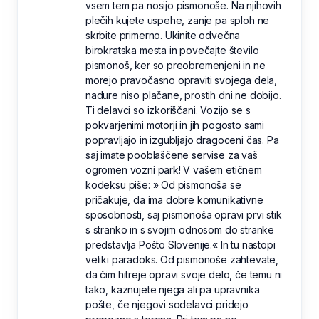
vsem tem pa nosijo pismonoše. Na njihovih
plečih kujete uspehe, zanje pa sploh ne
skrbite primerno. Ukinite odvečna
birokratska mesta in povečajte število
pismonoš, ker so preobremenjeni in ne
morejo pravočasno opraviti svojega dela,
nadure niso plačane, prostih dni ne dobijo.
Ti delavci so izkoriščani. Vozijo se s
pokvarjenimi motorji in jih pogosto sami
popravljajo in izgubljajo dragoceni čas. Pa
saj imate pooblaščene servise za vaš
ogromen vozni park! V vašem etičnem
kodeksu piše: » Od pismonoša se
pričakuje, da ima dobre komunikativne
sposobnosti, saj pismonoša opravi prvi stik
s stranko in s svojim odnosom do stranke
predstavlja Pošto Slovenije.« In tu nastopi
veliki paradoks. Od pismonoše zahtevate,
da čim hitreje opravi svoje delo, če temu ni
tako, kaznujete njega ali pa upravnika
pošte, če njegovi sodelavci pridejo