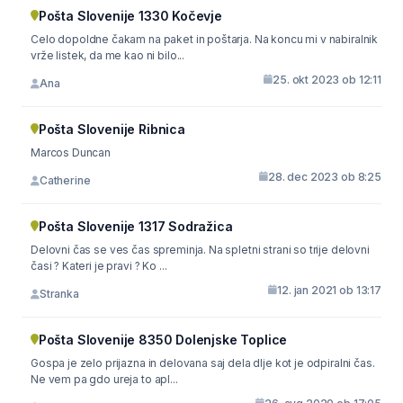
Pošta Slovenije 1330 Kočevje
Celo dopoldne čakam na paket in poštarja. Na koncu mi v nabiralnik
vrže listek, da me kao ni bilo...
25. okt 2023 ob 12:11
Ana
Pošta Slovenije Ribnica
Marcos Duncan
28. dec 2023 ob 8:25
Catherine
Pošta Slovenije 1317 Sodražica
Delovni čas se ves čas spreminja. Na spletni strani so trije delovni
časi ? Kateri je pravi ? Ko ...
12. jan 2021 ob 13:17
Stranka
Pošta Slovenije 8350 Dolenjske Toplice
Gospa je zelo prijazna in delovana saj dela dlje kot je odpiralni čas.
Ne vem pa gdo ureja to apl...