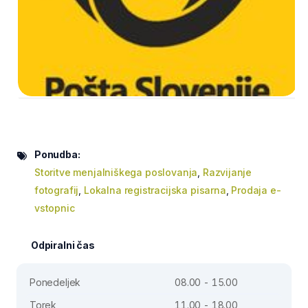
Ponudba:
Storitve menjalniškega poslovanja
,
Razvijanje
fotografij
,
Lokalna registracijska pisarna
,
Prodaja e-
vstopnic
Odpiralni čas
Ponedeljek
08.00 - 15.00
Torek
11.00 - 18.00