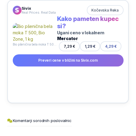
Sivix
Kočevska Reka
Real Prices. Real Data
Kako pameten kupec
si?
Ugani ceno v lokalnem
Mercator
Bio pšenična bela moka T 500, Bio Zone, 1 kg
1,29 €
7,29 €
4,29 €
Preveri cene v bližini na Sivix.com
Komentarji sorodnih poslovalnic