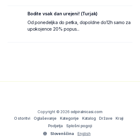
Bodite vsak dan urejeni! (Turjak)
Od ponedeljka do petka, dopoldne do12h samo za
upokojence 20% popus...
Copyright © 2026
odpiralnicasi.com
O storitvi
Oglaševanje
Kategorije
Katalog
Države
Kraji
Podjetja
Splošni pogoji
Slovenščina
English