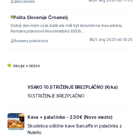
26. avg 2020 ob 17:05
aleszamida
Pošta Slovenije Črnomelj
Dobrý den mám uvás balík ale měl být doručen na mou adresu
Romana piskorová Novohradská 935/6...
21. avg 2023 ob 10:25
Romana piskorová
Akcije v bližini
VSAKO 10.STRIŽENJE BREZPLAČNO (Krka)
10.STRIŽENJE BREZPLAČNO
Kava + palačinka - 2.50€ (Novo mesto)
Skodelica odlične kave Barcaffe in palačinka z
Nutello