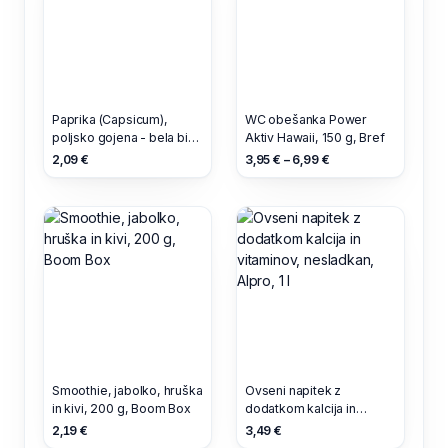
Paprika (Capsicum),
WC obešanka Power
poljsko gojena - bela bio
Aktiv Hawaii, 150 g, Bref
eko ekološki, 1 kg
2,09 €
3,95 € – 6,99 €
Smoothie, jabolko, hruška
Ovseni napitek z
in kivi, 200 g, Boom Box
dodatkom kalcija in
vitaminov, nesladkan,
2,19 €
3,49 €
Alpro, 1 l