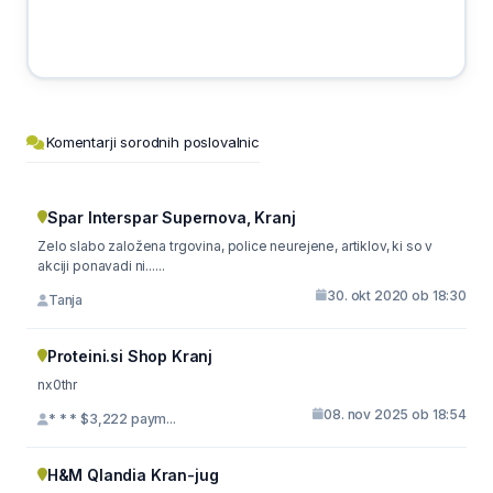
Komentarji sorodnih poslovalnic
Spar Interspar Supernova, Kranj
Zelo slabo založena trgovina, police neurejene, artiklov, ki so v
akciji ponavadi ni......
30. okt 2020 ob 18:30
Tanja
Proteini.si Shop Kranj
nx0thr
08. nov 2025 ob 18:54
* * * $3,222 paym...
H&M Qlandia Kran-jug