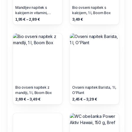
Mandljev napitek s
Bio ovseni napitek s
kalcijem in vitamini,
kalcijem, 1 l, Boom Box
Valsoia, 1 l
1,95 € – 2,89 €
3,49 €
Bio ovseni napitek z
Ovseni napitek Barista, 1 l,
mandlji, 1 l, Boom Box
O'Plant
2,69 € – 3,49 €
2,45 € – 3,29 €