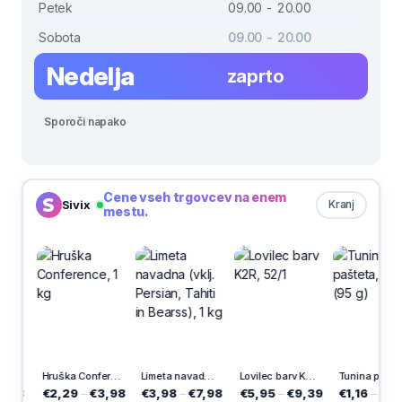
Petek
09.00 - 20.00
Sobota
09.00 - 20.00
Nedelja
zaprto
Sporoči napako
Cene vseh trgovcev na enem
Sivix
Kranj
mestu.
Hruška Conference, 1 kg
Limeta navadna (vklj. Persian, Tahiti in Bearss), 1 kg
Lovilec barv K2R, 52/1
Tunina pašteta, Argeta (95 g)
,29
–
€3,98
€3,98
–
€7,98
€5,95
–
€9,39
€1,16
–
€2,49
€12