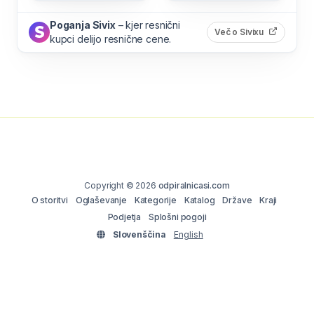
Poganja Sivix
– kjer resnični
(odpre s
Več o Sivixu
kupci delijo resnične cene.
Copyright © 2026
odpiralnicasi.com
O storitvi
Oglaševanje
Kategorije
Katalog
Države
Kraji
Podjetja
Splošni pogoji
Slovenščina
English