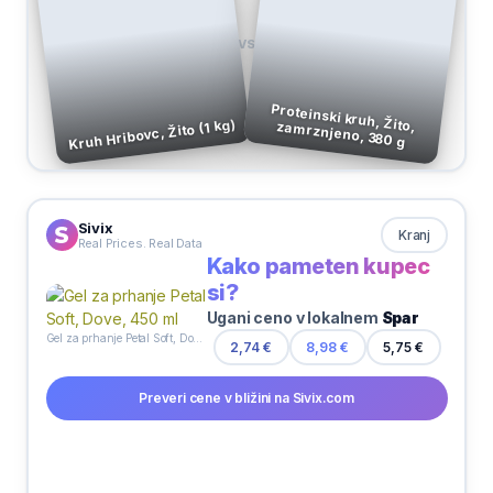
VS
Kruh Hribovc, Žito (1 kg)
Proteinski kruh, Žito, zamrznjeno, 380 g
Sivix
Kranj
Real Prices. Real Data
Kako pameten kupec
si?
Ugani ceno v lokalnem
Spar
Gel za prhanje Petal Soft, Dove, 450 ml
2,74 €
8,98 €
5,75 €
Preveri cene v bližini na Sivix.com