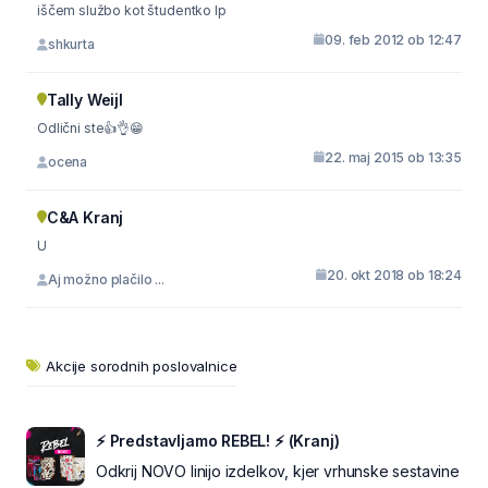
iščem službo kot študentko lp
09. feb 2012 ob 12:47
shkurta
Tally Weijl
Odlični ste👍👌😁
22. maj 2015 ob 13:35
ocena
C&A Kranj
U
20. okt 2018 ob 18:24
Aj možno plačilo ...
Akcije sorodnih poslovalnice
⚡ Predstavljamo REBEL! ⚡ (Kranj)
Odkrij NOVO linijo izdelkov, kjer vrhunske sestavine