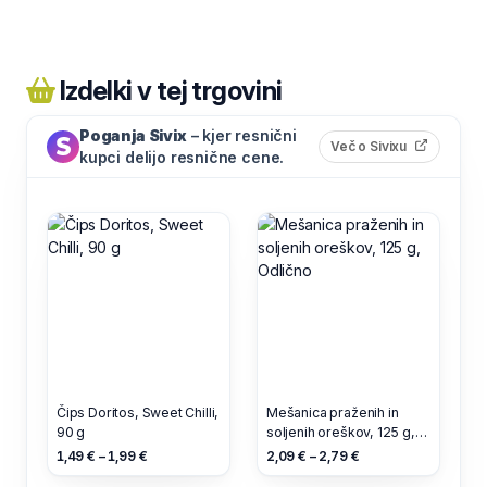
Izdelki v tej trgovini
Poganja Sivix
– kjer resnični
(odpre s
Več o Sivixu
kupci delijo resnične cene.
Čips Doritos, Sweet Chilli,
Mešanica praženih in
90 g
soljenih oreškov, 125 g,
Odlično
1,49 € – 1,99 €
2,09 € – 2,79 €