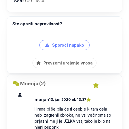
Sob
10.00 - 18.00
Ste opazili nepravilnost?
Sporoči napako
Prevzemi urejanje vnosa
Mnenja (2)
marjan
13. jan 2020 ob 13:37
Hrana bi še bila če ti osebje ki tam dela
nebi zagrenil obroka, ne vsi večinoma so
prijazni ime ji je JELKA vsaj tako je bilo na
njeni priponki