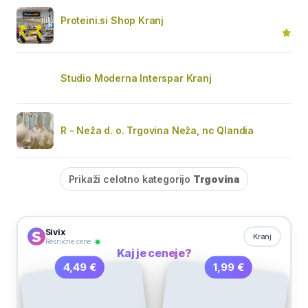
Proteini.si Shop Kranj
Studio Moderna Interspar Kranj
R - Neža d. o. Trgovina Neža, nc Qlandia
Prikaži celotno kategorijo
Trgovina
Sivix
Kranj
Resnične cene
Kaj je ceneje?
1,99 €
4,49 €