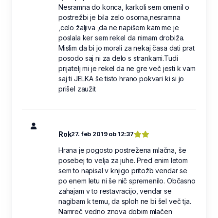
Nesramna do konca, karkoli sem omenil o
postrežbi je bila zelo osorna,nesramna
,celo žaljiva ,da ne napišem kam me je
poslala ker sem rekel da nimam drobiža.
Mislim da bi jo morali za nekaj časa dati prat
posodo saj ni za delo s strankami.Tudi
prijatelj mi je rekel da ne gre več jesti k vam
saj ti JELKA še tisto hrano pokvari ki si jo
prišel zaužit
Rok
27. feb 2019 ob 12:37
Hrana je pogosto postrežena mlačna, še
posebej to velja za juhe. Pred enim letom
sem to napisal v knjigo pritožb vendar se
po enem letu ni še nič spremenilo. Občasno
zahajam v to restavracijo, vendar se
nagibam k temu, da sploh ne bi šel več tja.
Namreč vedno znova dobim mlačen