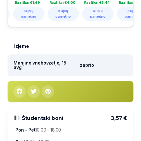
lika: €1,69
Razlika: €4,00
Razlika: €3,44
Razlika: €1,33
Razl
Kupuj
Kupuj
Kupuj
Kupuj
pametno
pametno
pametno
pametno
p
Izjeme
Marijino vnebovzetje, 15.
zaprto
avg
Študentski boni
3,57 €
Pon - Pet
10.00 - 18.00