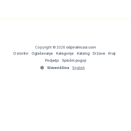
Copyright © 2026
odpiralnicasi.com
O storitvi
Oglaševanje
Kategorije
Katalog
Države
Kraji
Podjetja
Splošni pogoji
Slovenščina
English