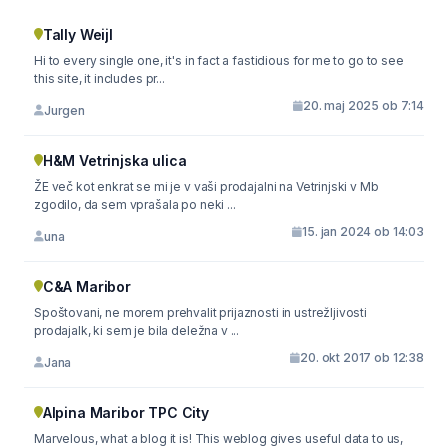
Tally Weijl
Hi to every single one, it's in fact a fastidious for me to go to see
this site, it includes pr...
20. maj 2025 ob 7:14
Jurgen
H&M Vetrinjska ulica
ŽE več kot enkrat se mi je v vaši prodajalni na Vetrinjski v Mb
zgodilo, da sem vprašala po neki ...
15. jan 2024 ob 14:03
una
C&A Maribor
Spoštovani, ne morem prehvalit prijaznosti in ustrežljivosti
prodajalk, ki sem je bila deležna v ...
20. okt 2017 ob 12:38
Jana
Alpina Maribor TPC City
Marvelous, what a blog it is! This weblog gives useful data to us,