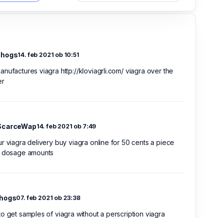
shogs
14. feb 2021 ob 10:51
nufactures viagra http://kloviagrli.com/ viagra over the
er
ScarceWap
14. feb 2021 ob 7:49
r viagra delivery buy viagra online for 50 cents a piece
a dosage amounts
shogs
07. feb 2021 ob 23:38
o get samples of viagra without a perscription viagra