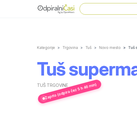
Kategorije
Trgovina
Tuš
Novo mesto
Tuš 
Tuš superma
Zaprto (odpira čez 5 h 46 min)
TUŠ TRGOVINE