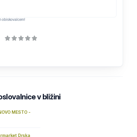
m obiskovalcem!
lovalnice v bližini
 NOVO MESTO -
ermarket Drska