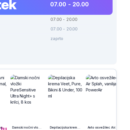
tek
07.00 - 20.00
07.00 - 20.00
07.00 - 20.00
zaprto
h
na
tu.
Damski nočni vložki PureSensitive Ultra Night+ s krilci, 8 kos
Depilacijska krema Veet, Pure, Bikini & Under, 100 ml
Avto osvežilec Air Splah, vanilija, PowerAir
Družabna igra Penalty Shootout