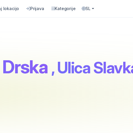
j lokacijo
Prijava
Kategorije
SL
 Drska
, Ulica Slav