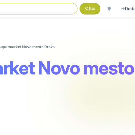
Doda
Išči
supermarket Novo mesto Drska
rket Novo mesto