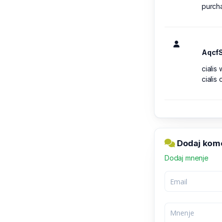
purcha
Aqcf
cialis
cialis 
Dodaj kome
Dodaj mnenje