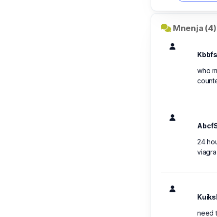
Mnenja (4)
Kbbf
who ma
count
Abcf
24 hou
viagr
Kuik
need t