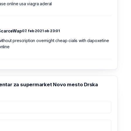
se online usa viagra aderal
ScarceWap
07. feb 2021 ob 23:01
 without prescription overnight cheap cialis with dapoxetine
online
ntar za supermarket Novo mesto Drska