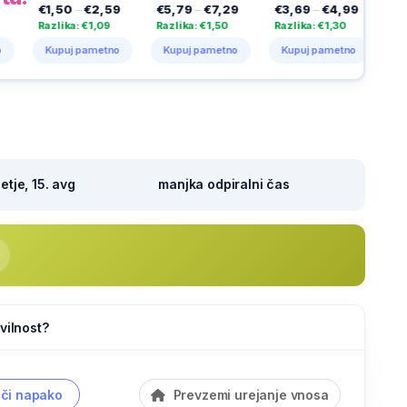
–
€2,59
€5,79
–
€7,29
€3,69
–
€4,99
€11,19
–
€15,99
: €1,09
Razlika: €1,50
Razlika: €1,30
Razlika: €4,80
 pametno
Kupuj pametno
Kupuj pametno
Kupuj pametno
tje, 15. avg
manjka odpiralni čas
vilnost?
či napako
Prevzemi urejanje vnosa