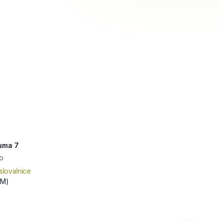
ruma 7
o
slovalnice
SM)