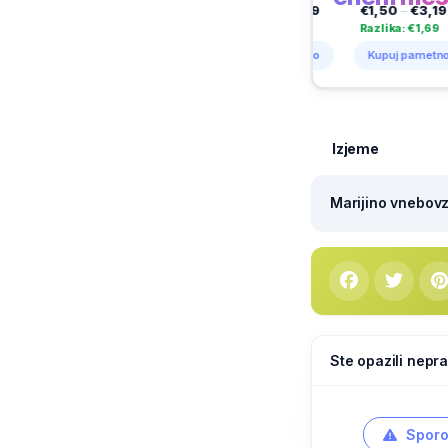
€5,99
–
€9,99
€1,99
–
€2,99
€1,50
–
€3,19
€1,50
Razlika: €4,00
Razlika: €1,00
Razlika: €1,69
Razlika
Kupuj pametno
Kupuj pametno
Kupuj pametno
Kupuj
Izjeme
Marijino vnebovze
Ste opazili nepra
Sporo