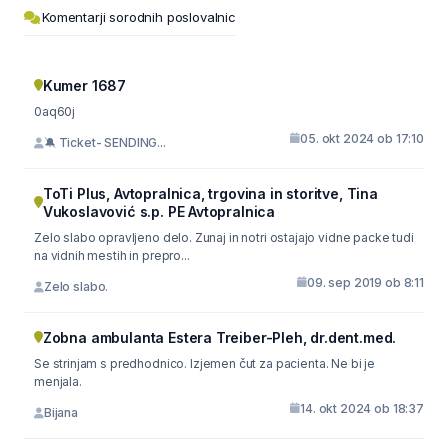
Komentarji sorodnih poslovalnic
Kumer 1687
0aq60j
05. okt 2024 ob 17:10
🔕 Ticket- SENDING...
ToTi Plus, Avtopralnica, trgovina in storitve, Tina
Vukoslavović s.p. PE Avtopralnica
Zelo slabo opravljeno delo. Zunaj in notri ostajajo vidne packe tudi
na vidnih mestih in prepro...
09. sep 2019 ob 8:11
Zelo slabo.
Zobna ambulanta Estera Treiber-Pleh, dr.dent.med.
Se strinjam s predhodnico. Izjemen čut za pacienta. Ne bi je
menjala.
14. okt 2024 ob 18:37
Bijana