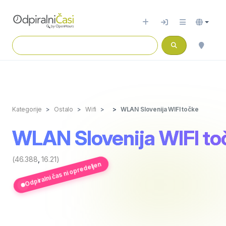
Kategorije
Ostalo
Wifi
WLAN Slovenija WIFI točke
WLAN Slovenija WIFI to
(46.388
,
16.21)
Odpiralni čas ni opredeljen