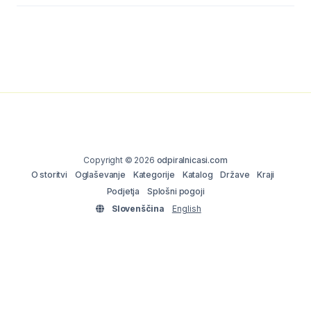
Copyright © 2026
odpiralnicasi.com
O storitvi
Oglaševanje
Kategorije
Katalog
Države
Kraji
Podjetja
Splošni pogoji
Slovenščina
English