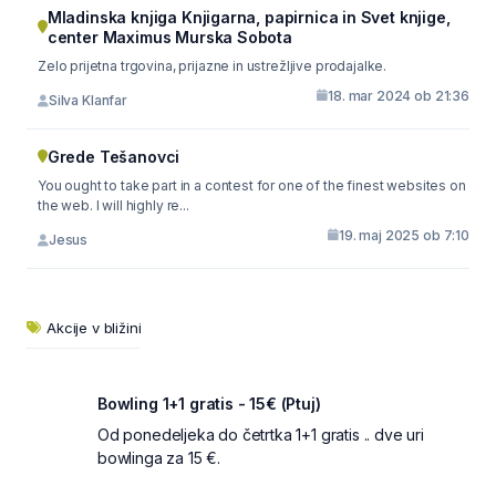
Mladinska knjiga Knjigarna, papirnica in Svet knjige,
center Maximus Murska Sobota
Zelo prijetna trgovina, prijazne in ustrežljive prodajalke.
18. mar 2024 ob 21:36
Silva Klanfar
Grede Tešanovci
You ought to take part in a contest for one of the finest websites on
the web. I will highly re...
19. maj 2025 ob 7:10
Jesus
Akcije v bližini
Bowling 1+1 gratis - 15€ (Ptuj)
Od ponedeljeka do četrtka 1+1 gratis .. dve uri
bowlinga za 15 €.