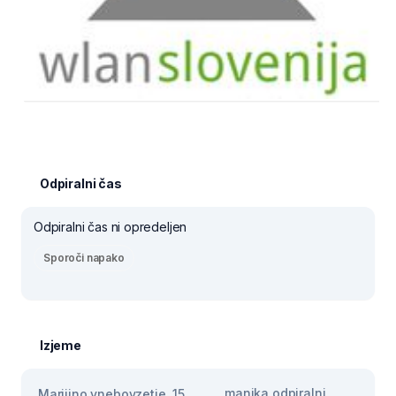
Odpiralni čas
Odpiralni čas ni opredeljen
Sporoči napako
Izjeme
manjka odpiralni
Marijino vnebovzetje, 15.