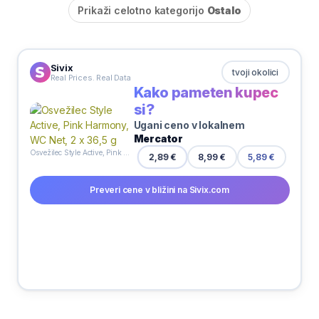
Prikaži celotno kategorijo
Ostalo
Sivix
tvoji okolici
Real Prices. Real Data
Kako pameten kupec
si?
Ugani ceno v lokalnem
Mercator
Osvežilec Style Active, Pink Harmony, WC Net, 2 x 36,5 g
2,89 €
8,99 €
5,89 €
Preveri cene v bližini na Sivix.com