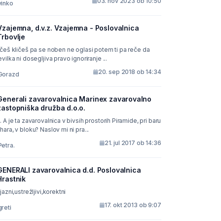
03. nov 2023 ob 10:50
vinko
Vzajemna, d.v.z. Vzajemna - Poslovalnica
Trbovlje
ičeš kličeš pa se noben ne oglasi potem ti pa reče da
evilka ni dosegljiva pravo ignoriranje ...
20. sep 2018 ob 14:34
Gorazd
Generali zavarovalnica Marinex zavarovalno
zastopniška družba d.o.o.
. A je ta zavarovalnica v bivsih prostorih Piramide, pri baru
hara, v bloku? Naslov mi ni pra...
21. jul 2017 ob 14:36
Petra.
GENERALI zavarovalnica d.d. Poslovalnica
Hrastnik
ijazni,ustrežljivi,korektni
17. okt 2013 ob 9:07
greti