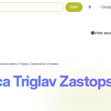
Doda
Išči
Vrste zav
avarovalnica Triglav Zastopstvo Vransko
ca Triglav Zastop