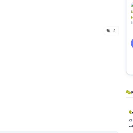
2
K
kl
za