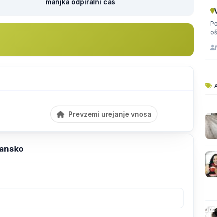
manjka odpiralni čas
Pozdravlj
A
Prevzemi urejanje vnosa
ransko