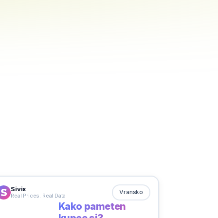
Sivix
Vransko
Real Prices. Real Data
Kako pameten
kupec si?