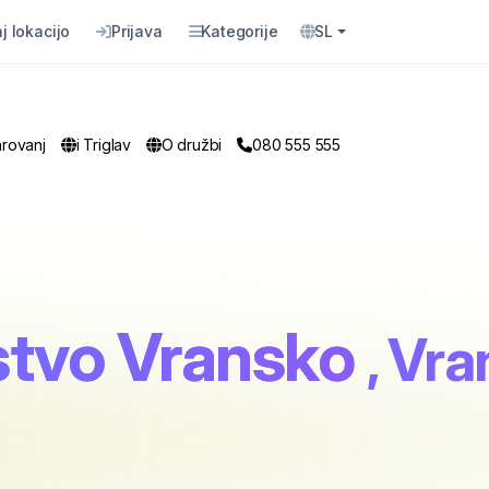
j lokacijo
Prijava
Kategorije
SL
arovanj
i Triglav
O družbi
080 555 555
stvo Vransko
, Vr