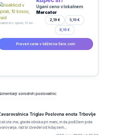
Ugani ceno v lokalnem
Mercator
2,19 €
5,19 €
Insekticid v spirali, 10 kosov, Raid
8,19 €
Preveri cene v bližini na Sivix.com
omentarji sorodnih poslovalnic
Zavarovalnica Triglav Poslovna enota Trbovlje
icali ste me, glede obiska pri meni, in da poiščem pole
varovanja. rad bi izvedel od kdaj sem...