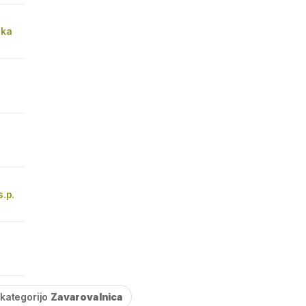
zka
.p.
 kategorijo
Zavarovalnica