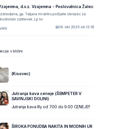
Vzajemna, d.v.z. Vzajemna - Poslovalnica Žalec
ena, ga. Tatjana mi lahko pošljete obrazec za
oškodninski zahtevek. Lp Ivi
06. okt 2025 ob 12:18
IVAN
kcije v bližini
(Kisovec)
Jutranja kava ceneje (ŠEMPETER V
SAVINJSKI DOLINI)
Jutranja kava Illy od 7.00 do 9.00 CENEJE!!
ŠIROKA PONUDBA NAKITA IN MODNIH UR