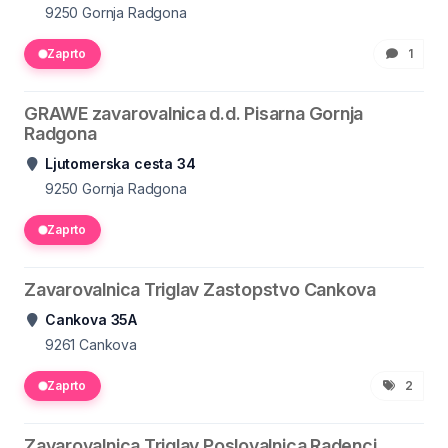
9250
Gornja Radgona
Zaprto
1
GRAWE zavarovalnica d.d. Pisarna Gornja
Radgona
Ljutomerska cesta 34
9250
Gornja Radgona
Zaprto
Zavarovalnica Triglav Zastopstvo Cankova
Cankova 35A
9261
Cankova
Zaprto
2
Zavarovalnica Triglav Poslovalnica Radenci