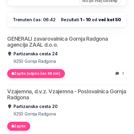
Išči po vsej Sloveniji
Trenuten čas: 06:42
Rezultati
1 - 10
od
več kot 50
GENERALI zavarovalnica Gornja Radgona
agencija ZAAL d.o.o.
Partizanska cesta 24
9250
Gornja Radgona
Zaprto (odpira čez 48 min)
1
Vzajemna, d.v.z. Vzajemna - Poslovalnica Gornja
Radgona
Partizanska cesta 20
9250
Gornja Radgona
Zaprto