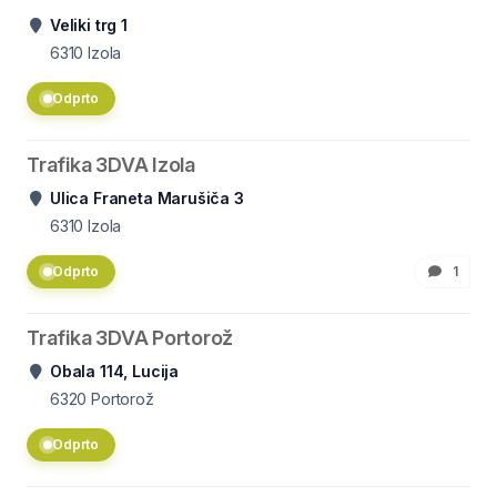
Veliki trg 1
6310
Izola
Odprto
Trafika 3DVA Izola
Ulica Franeta Marušiča 3
6310
Izola
Odprto
1
Trafika 3DVA Portorož
Obala 114, Lucija
6320
Portorož
Odprto