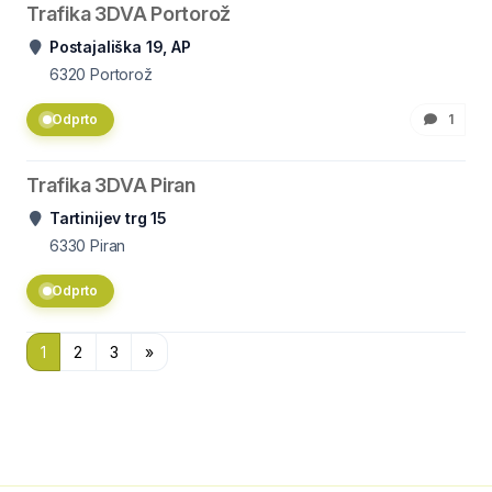
Trafika 3DVA Portorož
Postajališka 19, AP
6320
Portorož
Odprto
1
Trafika 3DVA Piran
Tartinijev trg 15
6330
Piran
Odprto
1
2
3
»