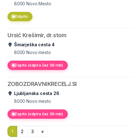
8000
Novo Mesto
Odprto
Ursić Krešimir, dr.stom
Šmarješka cesta 4
8000
Novo mesto
Zaprto (odpira čez 36 min)
ZOBOZDRAVNIKRECELJ.SI
Ljubljanska cesta 26
8000
Novo mesto
Zaprto (odpira čez 36 min)
1
2
3
»