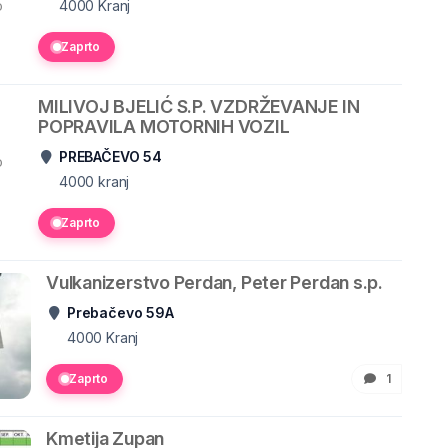
o
4000
Kranj
Zaprto
MILIVOJ BJELIĆ S.P. VZDRŽEVANJE IN
POPRAVILA MOTORNIH VOZIL
PREBAČEVO 54
o
4000
kranj
Zaprto
Vulkanizerstvo Perdan, Peter Perdan s.p.
Prebačevo 59A
4000
Kranj
Zaprto
1
Kmetija Zupan