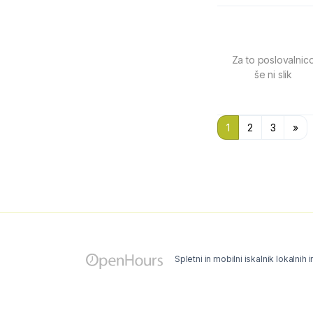
Za to poslovalnic
še ni slik
1
2
3
»
Spletni in mobilni iskalnik lokalnih 