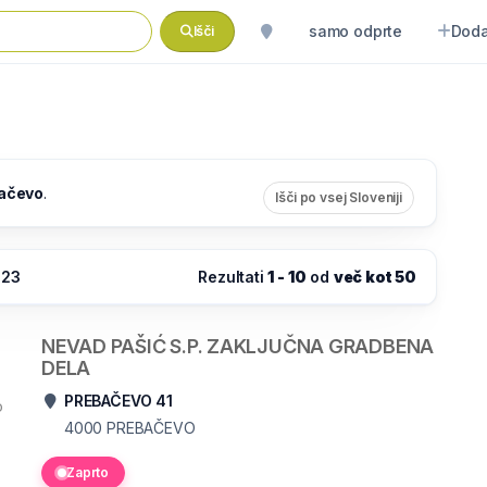
samo odprte
Doda
Išči
ačevo
.
Išči po vsej Sloveniji
:23
Rezultati
1 - 10
od
več kot 50
NEVAD PAŠIĆ S.P. ZAKLJUČNA GRADBENA
DELA
PREBAČEVO 41
o
4000
PREBAČEVO
Zaprto