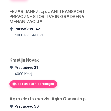
ERZAR JANEZ s.p. JANI TRANSPORT
PREVOZNE STORITVE IN GRADBENA
MEHANIZACIJA
o
PREBAČEVO 42
4000
PREBAČEVO
Kmetija Novak
Prebačevo 31
o
4000
Kranj
Odpiralni čas ni opredeljen
Agim elektro servis, Agim Osmani s.p.
Prebačevo 50