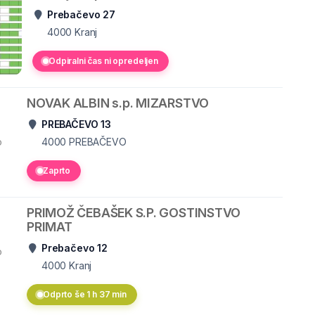
Prebačevo 27
4000
Kranj
Odpiralni čas ni opredeljen
NOVAK ALBIN s.p. MIZARSTVO
PREBAČEVO 13
o
4000
PREBAČEVO
Zaprto
PRIMOŽ ČEBAŠEK S.P. GOSTINSTVO
PRIMAT
Prebačevo 12
o
4000
Kranj
Odprto še 1 h 37 min