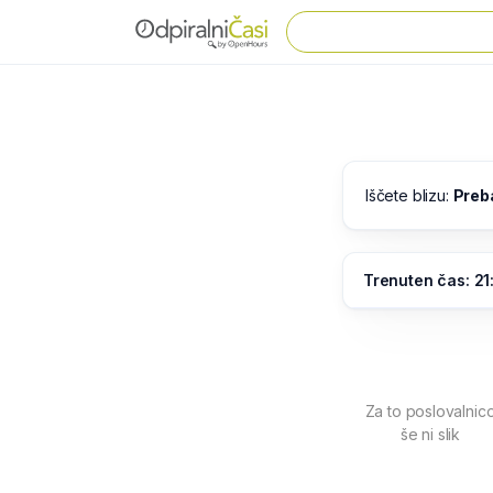
Iščete blizu:
Preb
Trenuten čas: 21
Za to poslovalnic
še ni slik