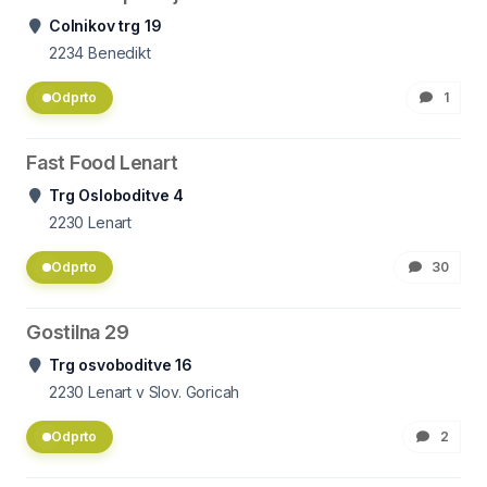
Colnikov trg 19
2234
Benedikt
Odprto
1
Fast Food Lenart
Trg Osloboditve 4
2230
Lenart
Odprto
30
Gostilna 29
Trg osvoboditve 16
2230
Lenart v Slov. Goricah
Odprto
2