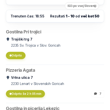
Išči po vsej Sloveniji
Trenuten čas: 18:55
Rezultati
1 - 10
od
več kot 50
Gostilna Pri trojici
Trojiški trg 7
2235
Sv. Trojica v Slov. Goricah
Odprto
Pizzeria Agata
Vrtna ulica 7
2230
Lenart v Slovenskih Goricah
Odprto še 2 h 05 min
7
Gostilna in picerija Lekezic