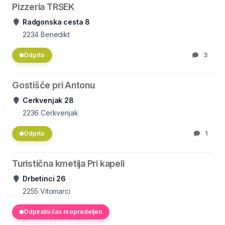
Pizzeria TRSEK
Radgonska cesta 8
2234
Benedikt
Odprto
3
Gostišče pri Antonu
Cerkvenjak 28
2236
Cerkvenjak
Odprto
1
Turistična kmetija Pri kapeli
Drbetinci 26
2255
Vitomarci
Odpiralni čas ni opredeljen