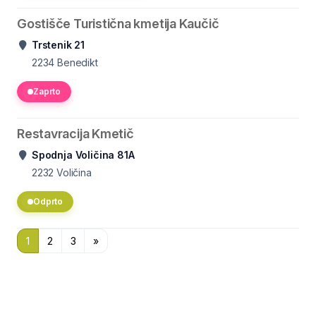
Gostišče Turistična kmetija Kaučič
Trstenik 21
2234
Benedikt
Zaprto
Restavracija Kmetič
Spodnja Voličina 81A
2232
Voličina
Odprto
1
2
3
»