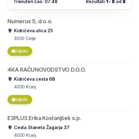
Trenuten čas: 07:48
Rezultati
1 - 8
od
8
Numerus 5, d.o.o.
Kidričeva ulica 25
3000
Celje
Odprto
4KA RAČUNOVODSTVO D.O.O.
Kidričeva cesta 6B
4000
Kranj
Odprto
E3PLUS Erika Kostanjšek s.p.
Cesta Staneta Žagarja 37
4000
Kranj