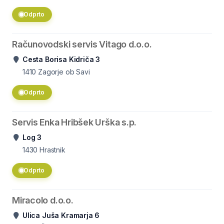
Odprto
Računovodski servis Vitago d.o.o.
Cesta Borisa Kidriča 3
1410
Zagorje ob Savi
Odprto
Servis Enka Hribšek Urška s.p.
Log 3
1430
Hrastnik
Odprto
Miracolo d.o.o.
Ulica Juša Kramarja 6