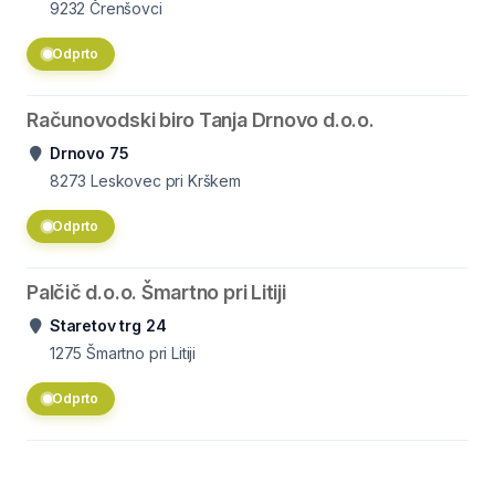
9232
Črenšovci
Odprto
Računovodski biro Tanja Drnovo d.o.o.
Drnovo 75
8273
Leskovec pri Krškem
Odprto
Palčič d.o.o. Šmartno pri Litiji
Staretov trg 24
1275
Šmartno pri Litiji
Odprto