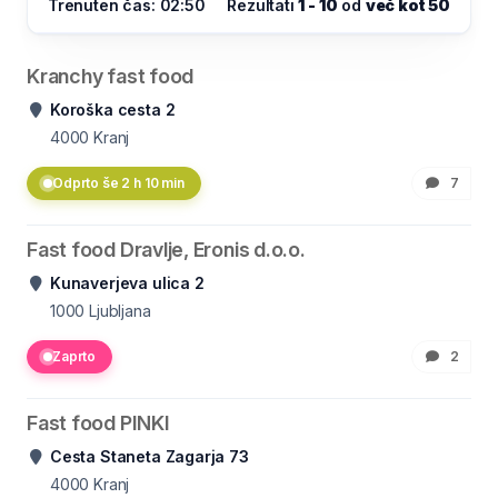
Trenuten čas: 02:50
Rezultati
1 - 10
od
več kot 50
Kranchy fast food
Koroška cesta 2
4000
Kranj
Odprto še 2 h 10 min
7
Fast food Dravlje, Eronis d.o.o.
Kunaverjeva ulica 2
1000
Ljubljana
Zaprto
2
Fast food PINKI
Cesta Staneta Zagarja 73
4000
Kranj