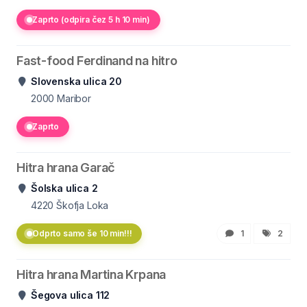
Zaprto (odpira čez 5 h 10 min)
Fast-food Ferdinand na hitro
Slovenska ulica 20
2000
Maribor
Zaprto
Hitra hrana Garač
Šolska ulica 2
4220
Škofja Loka
Odprto samo še 10 min!!!
1
2
Hitra hrana Martina Krpana
Šegova ulica 112