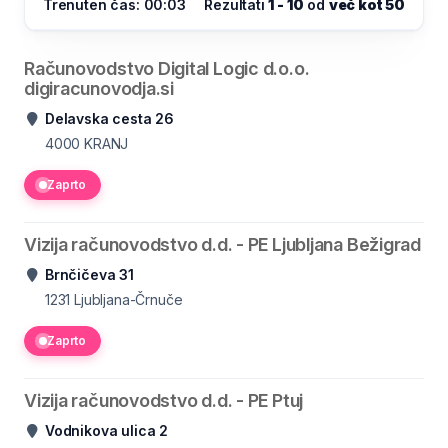
Trenuten čas: 00:03
Rezultati
1 - 10
od
več kot 50
Računovodstvo Digital Logic d.o.o.
digiracunovodja.si
Delavska cesta 26
4000
KRANJ
Zaprto
Vizija računovodstvo d.d. - PE Ljubljana Bežigrad
Brnčičeva 31
1231
Ljubljana-Črnuče
Zaprto
Vizija računovodstvo d.d. - PE Ptuj
Vodnikova ulica 2