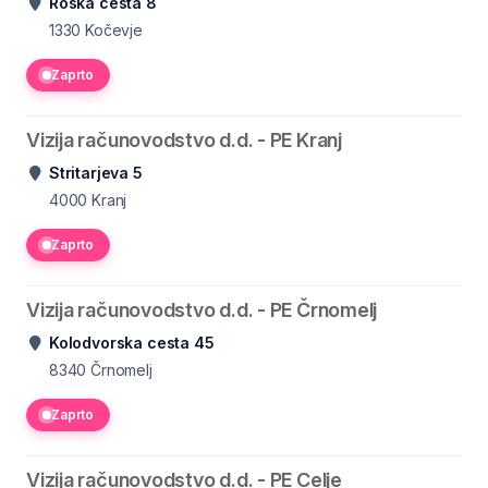
Roška cesta 8
1330
Kočevje
Zaprto
Vizija računovodstvo d.d. - PE Kranj
Stritarjeva 5
4000
Kranj
Zaprto
Vizija računovodstvo d.d. - PE Črnomelj
Kolodvorska cesta 45
8340
Črnomelj
Zaprto
Vizija računovodstvo d.d. - PE Celje