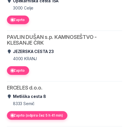
Opekarniška cesta 15A
3000
Celje
Zaprto
PAVLIN DUŠAN s.p. KAMNOSEŠTVO -
KLESANJE ČRK
JEZERSKA CESTA 23
4000
KRANJ
Zaprto
ERCELES d.o.o.
Metliška cesta 8
8333
Semič
Zaprto (odpira čez 5 h 41 min)