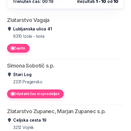
Trenuten čas: 00:19
Rezultati
1 - 10
od
10
Zlatarstvo Vagaja
Lubljanska ulica 41
6310
Izola - Isola
Zaprto
Simona Sobotič s.p.
Stari Log
2331
Pragersko
Odpiralni čas ni opredeljen
Zlatarstvo Zupanec, Marjan Zupanec s.p.
Celjska cesta 19
3212
Vojnik