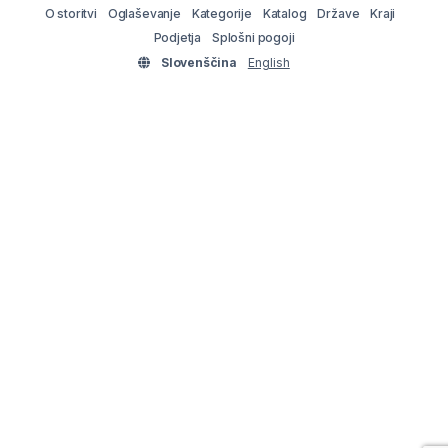
O storitvi
Oglaševanje
Kategorije
Katalog
Države
Kraji
Podjetja
Splošni pogoji
Slovenščina
English