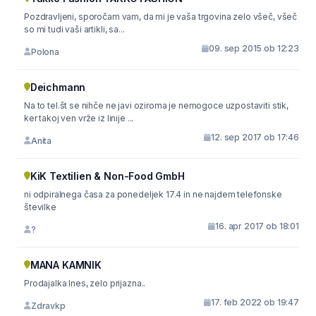
Pozdravljeni, sporočam vam, da mi je vaša trgovina zelo všeč, všeč
so mi tudi vaši artikli, sa...
09. sep 2015 ob 12:23
Polona
Deichmann
Na to tel.št se nihče ne javi oziroma je nemogoce uzpostaviti stik,
ker takoj ven vrže iz linije ...
12. sep 2017 ob 17:46
Anita
KiK Textilien & Non-Food GmbH
ni odpiralnega časa za ponedeljek 17.4 in ne najdem telefonske
številke
16. apr 2017 ob 18:01
?
MANA KAMNIK
Prodajalka Ines, zelo prijazna..
17. feb 2022 ob 19:47
Zdravkp