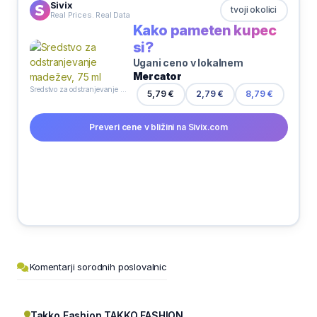
Sivix
tvoji okolici
Real Prices. Real Data
Kako pameten kupec
si?
Ugani ceno v lokalnem
Mercator
Sredstvo za odstranjevanje madežev, 75 ml
5,79 €
2,79 €
8,79 €
Preveri cene v bližini na Sivix.com
Komentarji sorodnih poslovalnic
Takko Fashion TAKKO FASHION