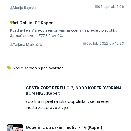
05. apr ob 5:06
Marija Rajevic
Art Optika, PE Koper
Pozdravljeni V sredo sem pri vas naročena na pregled pri optiku.
Sporočam svojo ZZZS štev. 03...
05. feb 2022 ob 12:23
Tatjana Markežič
Akcije sorodnih poslovalnice
CESTA ZORE PERELLO 3, 6000 KOPER DVORANA
BONIFIKA (Koper)
športna in prehranska dopolnila, vse na enem
mestu za zdravo življe...
Gobelin z otroškimi motivi - 1€ (Koper)