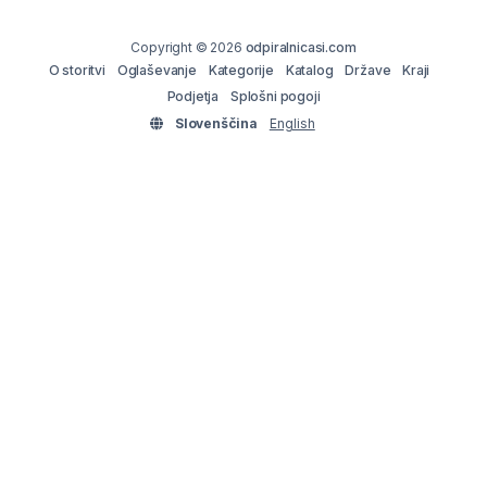
Copyright © 2026
odpiralnicasi.com
O storitvi
Oglaševanje
Kategorije
Katalog
Države
Kraji
Podjetja
Splošni pogoji
Slovenščina
English