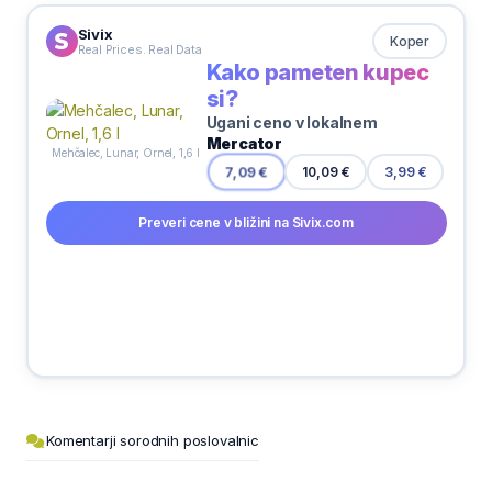
Sivix
Koper
Real Prices. Real Data
Kako pameten kupec
si?
Ugani ceno v lokalnem
Mercator
Mehčalec, Lunar, Ornel, 1,6 l
10,09 €
7,09 €
3,99 €
Preveri cene v bližini na Sivix.com
Komentarji sorodnih poslovalnic