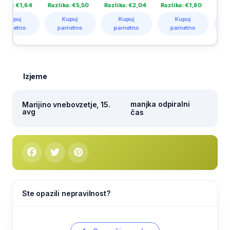
,64
Razlika: €5,50
Razlika: €2,04
Razlika: €1,80
Razlika: €3,
Kupuj
Kupuj
Kupuj
Kupuj
o
pametno
pametno
pametno
pametno
Izjeme
manjka odpiralni
Marijino vnebovzetje, 15.
avg
čas
Ste opazili nepravilnost?