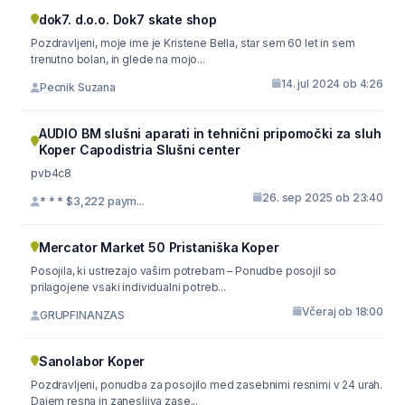
dok7. d.o.o. Dok7 skate shop
Pozdravljeni, moje ime je Kristene Bella, star sem 60 let in sem
trenutno bolan, in glede na mojo...
14. jul 2024 ob 4:26
Pecnik Suzana
AUDIO BM slušni aparati in tehnični pripomočki za sluh
Koper Capodistria Slušni center
pvb4c8
26. sep 2025 ob 23:40
* * * $3,222 paym...
Mercator Market 50 Pristaniška Koper
Posojila, ki ustrezajo vašim potrebam – Ponudbe posojil so
prilagojene vsaki individualni potreb...
Včeraj ob 18:00
GRUPFINANZAS
Sanolabor Koper
Pozdravljeni, ponudba za posojilo med zasebnimi resnimi v 24 urah.
Dajem resna in zanesljiva zase...