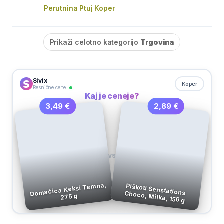
Perutnina Ptuj Koper
Prikaži celotno kategorijo
Trgovina
Sivix
Koper
Resnične cene
Kaj je ceneje?
2,89 €
3,49 €
VS
Domaćica Keksi Temna,
Piškoti Senstations Choco, Milka, 156 g
275 g