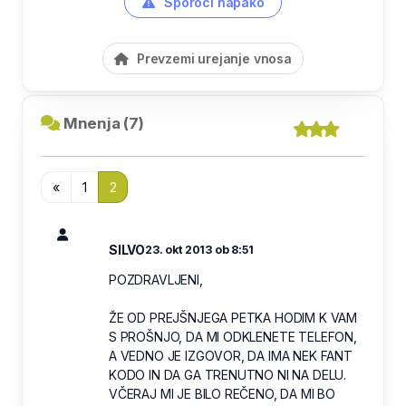
Sporoči napako
Prevzemi urejanje vnosa
Mnenja (7)
«
1
2
SILVO
23. okt 2013 ob 8:51
POZDRAVLJENI,
ŽE OD PREJŠNJEGA PETKA HODIM K VAM
S PROŠNJO, DA MI ODKLENETE TELEFON,
A VEDNO JE IZGOVOR, DA IMA NEK FANT
KODO IN DA GA TRENUTNO NI NA DELU.
VČERAJ MI JE BILO REČENO, DA MI BO