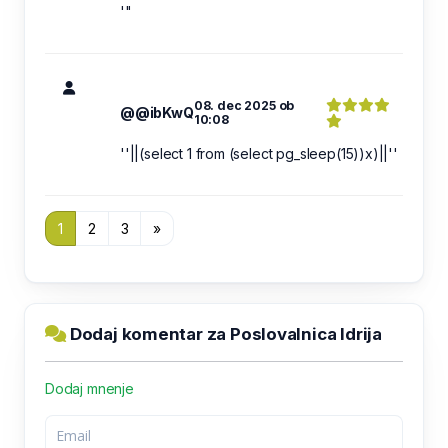
'"
08. dec 2025 ob
@@ibKwQ
10:08
''||(select 1 from (select pg_sleep(15))x)||''
1
2
3
»
Dodaj komentar za Poslovalnica Idrija
Dodaj mnenje