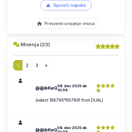
Sporoči napako
Prevzemi urejanje vnosa
Mnenja (23)
1
2
3
»
08. dec 2025 ob
@@ibKwQ
10:09
(select 198766*667891 from DUAL)
08. dec 2025 ob
@@ibKwQ
10:09