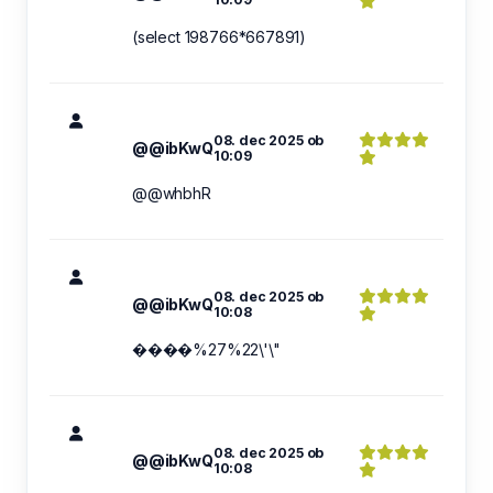
(select 198766*667891)
08. dec 2025 ob
@@ibKwQ
10:09
@@whbhR
08. dec 2025 ob
@@ibKwQ
10:08
����%27%22\'\"
08. dec 2025 ob
@@ibKwQ
10:08