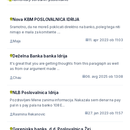
Nova KBM POSLOVALNICA IDRIJA
Sramotno, da ne moreš poklicati direktno na banko, poleg tega niti
nimajo e maila za komitente ....
11. apr 2023 ob 11:03
Maja
Deželna Banka banka Idrija
It's great that you are getting thoughts from this paragraph as well
as from our argument made ...
06. avg 2025 ob 13:08
Chau
NLB Poslovalnica Idrija
Pozdravljeni Mene zanima informacija. Nakazala sem denar na pay
pal in s pay pala na banko 108 E...
27. jan 2023 ob 11:57
Rasmina Rekanovic
Gorenjska banka, d.d. Poslovalnica Žiri