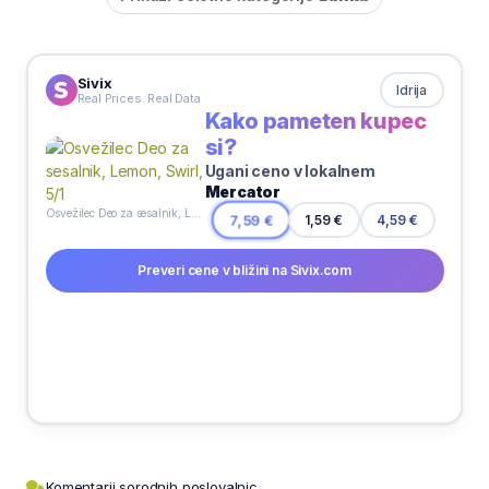
Sivix
Idrija
Real Prices. Real Data
Kako pameten kupec
si?
Ugani ceno v lokalnem
Mercator
Osvežilec Deo za sesalnik, Lemon, Swirl, 5/1
1,59 €
7,59 €
4,59 €
Preveri cene v bližini na Sivix.com
Komentarji sorodnih poslovalnic