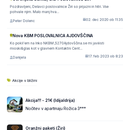
Pozdravljeni, Delavci poslovalnice Žiri so prijazni in hitri. Vse
pohvale njim. Malo manj hva...
02. dec 2020 ob 11:35
Peter Dolenc
Nova KBM POSLOVALNICA AJDOVŠČINA
Ko pokli'em na lnko NKBM ,5270Ajdovščina.se mi javiiisti
mioski&glas kot v glavnem Kontaktni Cent...
17. feb 2023 ob 8:23
Danijela
Akcije v bližini
Akcija!!! - 21€ (IdijaIdrija)
Nočitev v apartmaju Rožica 3***
Oranžni paketi (Žiri)