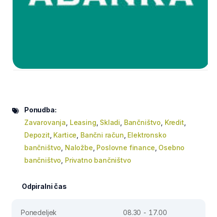
Ponudba:
Zavarovanja
,
Leasing
,
Skladi
,
Bančništvo
,
Kredit
,
Depozit
,
Kartice
,
Bančni račun
,
Elektronsko
bančništvo
,
Naložbe
,
Poslovne finance
,
Osebno
bančništvo
,
Privatno bančništvo
Odpiralni čas
Ponedeljek
08.30 - 17.00