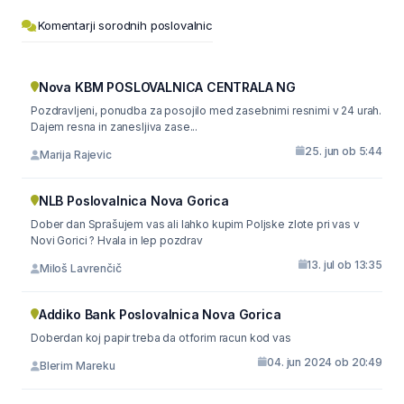
Komentarji sorodnih poslovalnic
Nova KBM POSLOVALNICA CENTRALA NG
Pozdravljeni, ponudba za posojilo med zasebnimi resnimi v 24 urah.
Dajem resna in zanesljiva zase...
25. jun ob 5:44
Marija Rajevic
NLB Poslovalnica Nova Gorica
Dober dan Sprašujem vas ali lahko kupim Poljske zlote pri vas v
Novi Gorici ? Hvala in lep pozdrav
13. jul ob 13:35
Miloš Lavrenčič
Addiko Bank Poslovalnica Nova Gorica
Doberdan koj papir treba da otforim racun kod vas
04. jun 2024 ob 20:49
Blerim Mareku