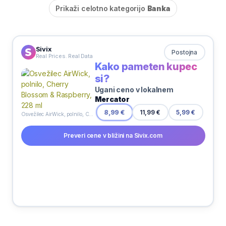
Prikaži celotno kategorijo
Banka
Sivix
Postojna
Real Prices. Real Data
Kako pameten kupec
si?
Ugani ceno v lokalnem
Mercator
11,99 €
8,99 €
5,99 €
Osvežilec AirWick, polnilo, Cherry Blossom & Raspberry, 228 ml
Preveri cene v bližini na Sivix.com