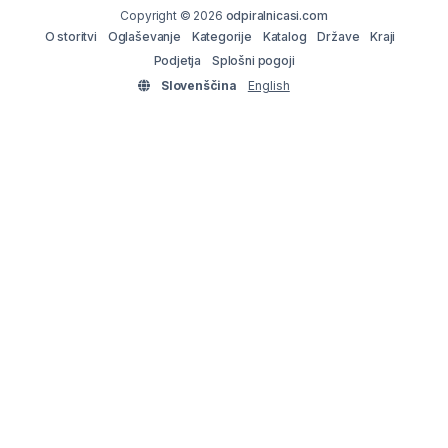
Copyright © 2026
odpiralnicasi.com
O storitvi
Oglaševanje
Kategorije
Katalog
Države
Kraji
Podjetja
Splošni pogoji
Slovenščina
English