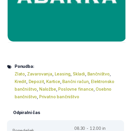
Ponudba:
Zlato
,
Zavarovanja
,
Leasing
,
Skladi
,
Bančništvo
,
Kredit
,
Depozit
,
Kartice
,
Bančni račun
,
Elektronsko
bančništvo
,
Naložbe
,
Poslovne finance
,
Osebno
bančništvo
,
Privatno bančništvo
Odpiralni čas
08.30 - 12.00 in
Ponedeljek