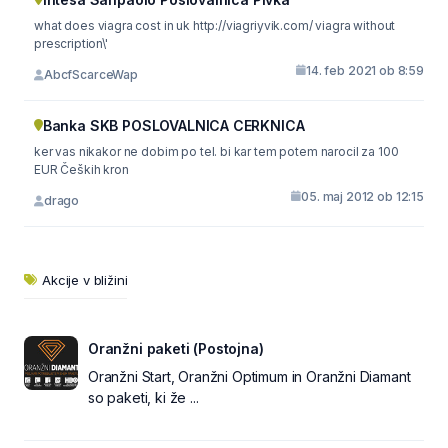
what does viagra cost in uk http://viagriyvik.com/ viagra without
prescription\'
14. feb 2021 ob 8:59
AbcfScarceWap
Banka SKB POSLOVALNICA CERKNICA
ker vas nikakor ne dobim po tel. bi kar tem potem narocil za 100
EUR Čeških kron
05. maj 2012 ob 12:15
drago
Akcije v bližini
Oranžni paketi (Postojna)
Oranžni Start, Oranžni Optimum in Oranžni Diamant
so paketi, ki že ...