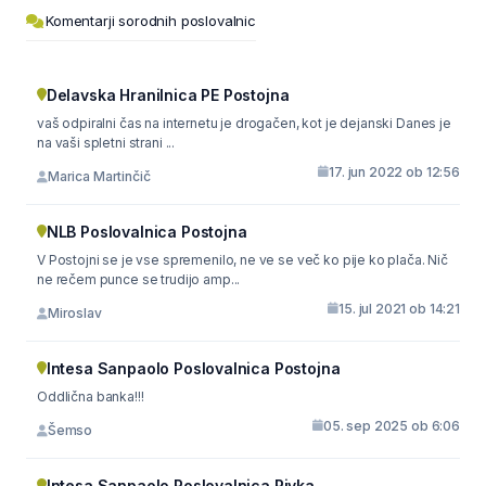
Komentarji sorodnih poslovalnic
Delavska Hranilnica PE Postojna
vaš odpiralni čas na internetu je drogačen, kot je dejanski Danes je
na vaši spletni strani ...
17. jun 2022 ob 12:56
Marica Martinčič
NLB Poslovalnica Postojna
V Postojni se je vse spremenilo, ne ve se več ko pije ko plača. Nič
ne rečem punce se trudijo amp...
15. jul 2021 ob 14:21
Miroslav
Intesa Sanpaolo Poslovalnica Postojna
Oddlična banka!!!
05. sep 2025 ob 6:06
Šemso
Intesa Sanpaolo Poslovalnica Pivka