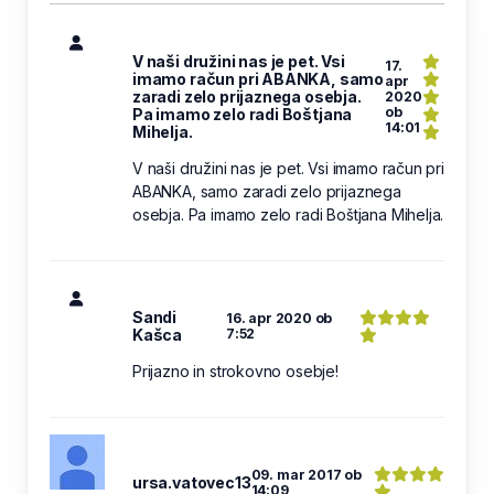
V naši družini nas je pet. Vsi
17.
imamo račun pri ABANKA, samo
apr
zaradi zelo prijaznega osebja.
2020
ob
Pa imamo zelo radi Boštjana
14:01
Mihelja.
V naši družini nas je pet. Vsi imamo račun pri
ABANKA, samo zaradi zelo prijaznega
osebja. Pa imamo zelo radi Boštjana Mihelja.
Sandi
16. apr 2020 ob
Kašca
7:52
Prijazno in strokovno osebje!
09. mar 2017 ob
ursa.vatovec13
14:09