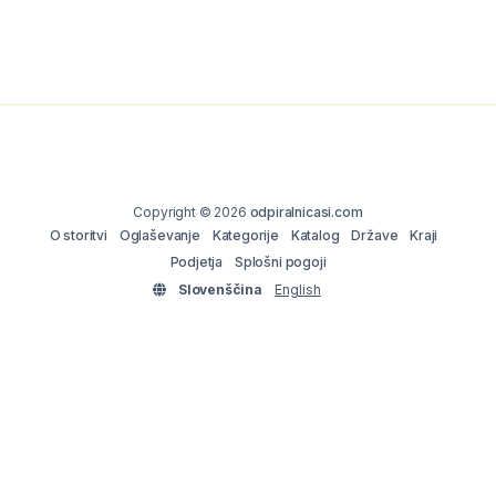
Copyright © 2026
odpiralnicasi.com
O storitvi
Oglaševanje
Kategorije
Katalog
Države
Kraji
Podjetja
Splošni pogoji
Slovenščina
English