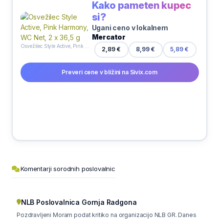
Kako pameten kupec
si?
Ugani ceno v lokalnem
Mercator
Osvežilec Style Active, Pink Harmony, WC Net, 2 x 36,5 g
8,99 €
2,89 €
5,89 €
Preveri cene v bližini na Sivix.com
Komentarji sorodnih poslovalnic
NLB Poslovalnica Gornja Radgona
Pozdravljeni Moram podat kritiko na organizacijo NLB GR. Danes