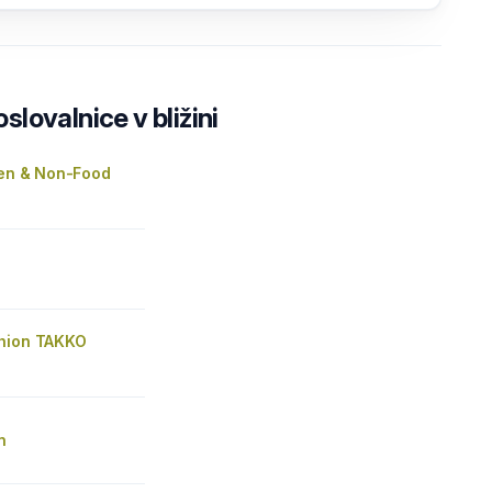
lovalnice v bližini
ien & Non-Food
hion TAKKO
n