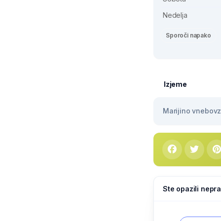
Nedelja
Sporoči napako
Izjeme
Marijino vnebovze
Ste opazili nepra