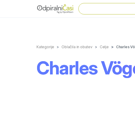
Kategorije
Oblačila in obutev
Celje
Charles Vö
Charles Vöge