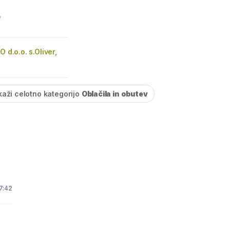
e
O d.o.o. s.Oliver,
r
kaži celotno kategorijo
Oblačila in obutev
7:42