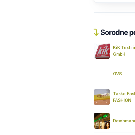
Sorodne pos
KiK Textil
GmbH
OVS
Takko Fas
FASHION
Deichman