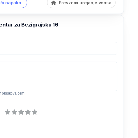
či napako
Prevzemi urejanje vnosa
ntar za Bezigrajska 16
m obiskovalcem!