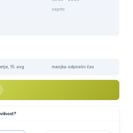
zaprto
tje, 15. avg
manjka odpiralni čas
vilnost?