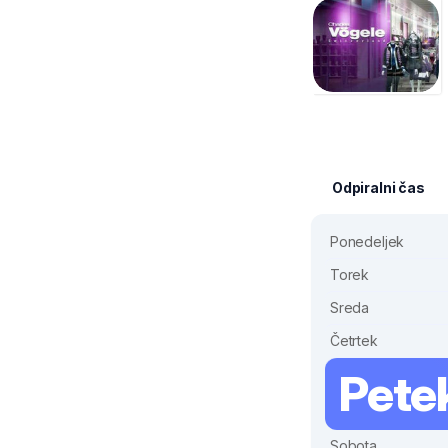
Odpiralni čas
Ponedeljek
Torek
Sreda
Četrtek
Pete
Sobota