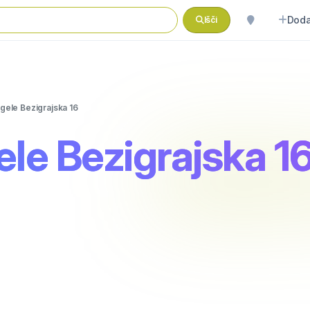
Doda
Išči
gele Bezigrajska 16
le Bezigrajska 1