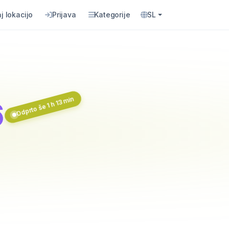
j lokacijo
Prijava
Kategorije
SL
Odprto še 1 h 13 min
6