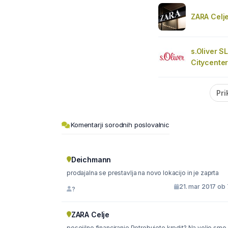
ZARA Celj
s.Oliver SL
Citycente
Pri
Komentarji sorodnih poslovalnic
Deichmann
prodajalna se prestavlja na novo lokacijo in je zaprta
21. mar 2017 ob 
?
ZARA Celje
posojilno financiranje Potrebujete kredit? Na voljo smo