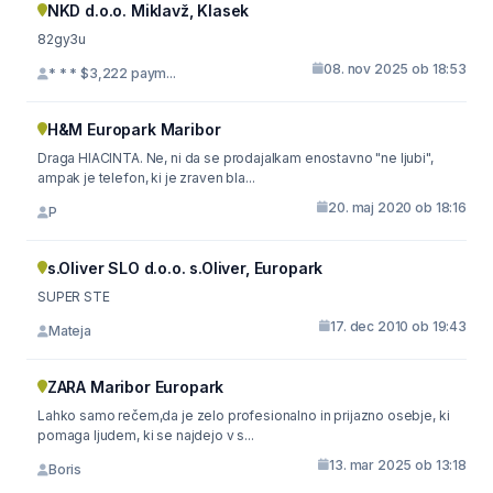
NKD d.o.o. Miklavž, Klasek
82gy3u
08. nov 2025 ob 18:53
* * * $3,222 paym...
H&M Europark Maribor
Draga HIACINTA. Ne, ni da se prodajalkam enostavno "ne ljubi",
ampak je telefon, ki je zraven bla...
20. maj 2020 ob 18:16
P
s.Oliver SLO d.o.o. s.Oliver, Europark
SUPER STE
17. dec 2010 ob 19:43
Mateja
ZARA Maribor Europark
Lahko samo rečem,da je zelo profesionalno in prijazno osebje, ki
pomaga ljudem, ki se najdejo v s...
13. mar 2025 ob 13:18
Boris