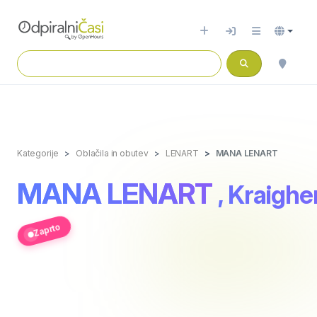
Kategorije
Oblačila in obutev
LENART
MANA LENART
MANA LENART
, Kraighe
Zaprto