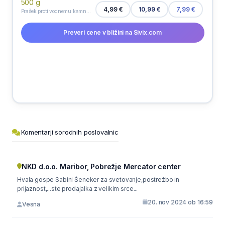
4,99 €
10,99 €
7,99 €
Prašek proti vodnemu kamnu v pralnem stroju Calgon, 500 g
Preveri cene v bližini na Sivix.com
Komentarji sorodnih poslovalnic
NKD d.o.o. Maribor, Pobrežje Mercator center
Hvala gospe Sabini Šeneker za svetovanje,postrežbo in
prijaznost,...ste prodajalka z velikim srce...
20. nov 2024 ob 16:59
Vesna