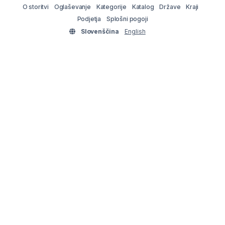
O storitvi
Oglaševanje
Kategorije
Katalog
Države
Kraji
Podjetja
Splošni pogoji
Slovenščina
English