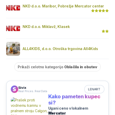
NKD d.o.o. Maribor, Pobrežje Mercator center
NKD d.o.o. Miklavž, Klasek
ALL4KIDS, d.o.o. Otroška trgovina All4Kids
Prikaži celotno kategorijo
Oblačila in obutev
Sivix
LENART
Real Prices. Real Data
Kako pameten kupec
si?
Ugani ceno v lokalnem
Mercator