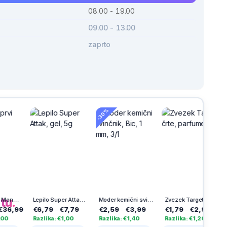
08.00 - 19.00
09.00 - 13.00
zaprto
-30%
-30%
h
na
tu.
ly
Lepilo Super Attak, gel, 5g
Moder kemični svinčnik, Bic, 1 mm, 3/1
Zvezek Target, črte, parfume, A4
99
€6,79
–
€7,79
€2,59
–
€3,99
€1,79
–
€2,99
€2,
Razlika: €1,00
Razlika: €1,40
Razlika: €1,20
Razli