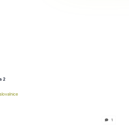
a 2
slovalnice
1