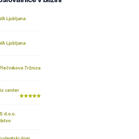
VA Ljubljana
VA Ljubljana
Plečnikova Tržnica
lis center
 d.o.o.
dstvo
Študentski dom