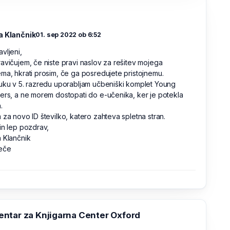
a Klančnik
01. sep 2022 ob 6:52
vljeni,
avičujem, če niste pravi naslov za rešitev mojega
ma, hkrati prosim, če ga posredujete pristojnemu.
uku v 5. razredu uporabljam učbeniški komplet Young
ers, a ne morem dostopati do e-učenika, ker je potekla
.
 za novo ID številko, katero zahteva spletna stran.
in lep pozdrav,
 Klančnik
eče
ntar za Knjigarna Center Oxford