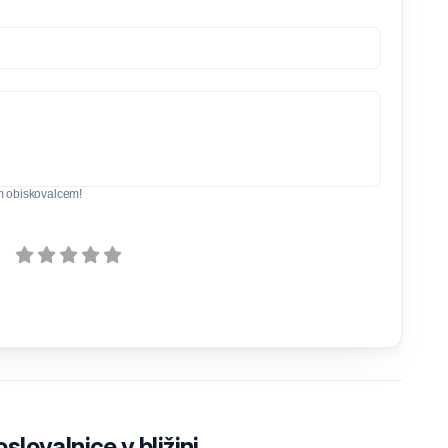
m obiskovalcem!
lovalnice v bližini