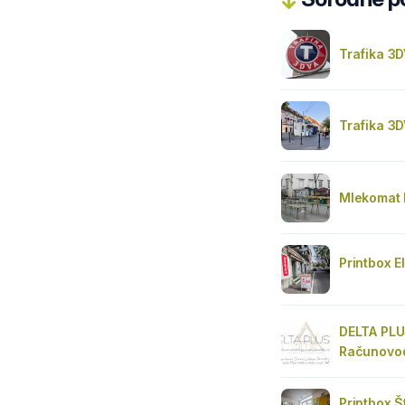
Trafika 3D
Trafika 3D
Mlekomat 
Printbox E
DELTA PLUS
Računovo
Printbox 