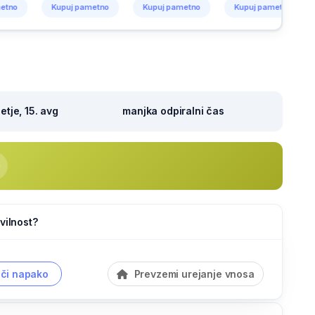
Kupuj pametno
Kupuj pametno
Kupuj pametno
Kup
tje, 15. avg
manjka odpiralni čas
vilnost?
či napako
Prevzemi urejanje vnosa