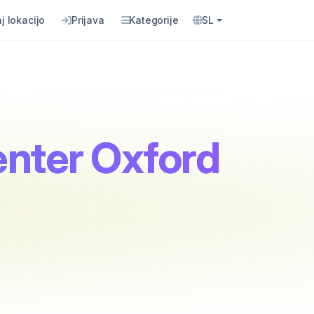
j lokacijo
Prijava
Kategorije
SL
enter Oxford