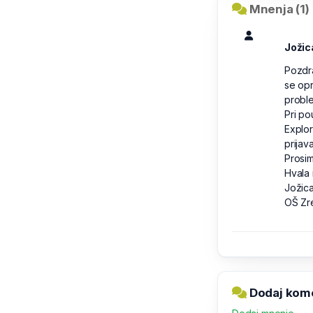
Mnenja (1)
Jožic
Pozdra
se opr
proble
Pri po
Explor
prijava
Prosim
Hvala 
Jožica
OŠ Zr
Dodaj kome