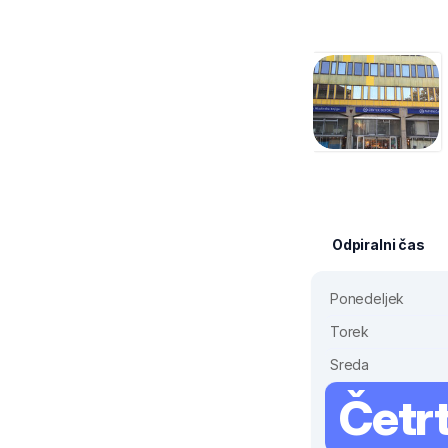
Odpiralni čas
Ponedeljek
Torek
Sreda
Četr