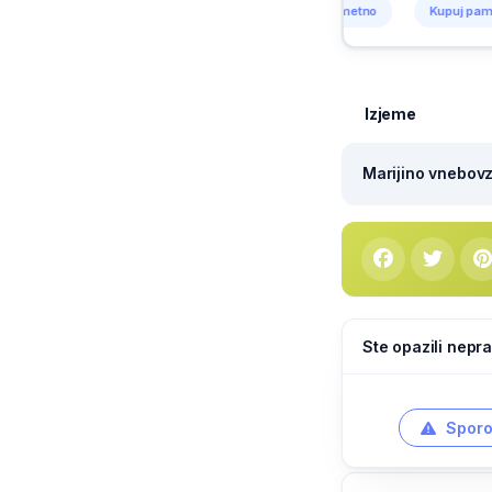
 pametno
Kupuj pametno
Kupuj pametno
Kupuj pametno
Izjeme
Marijino vnebovze
Ste opazili nepra
Sporo