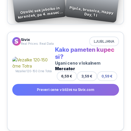
Pijača, brusnica, Happy
Otroški sok jabolko in
korenček, po 4. mesecu,
Day, 1 l
Frutek, 125 ml
Sivix
LJUBLJANA
Real Prices. Real Data
Kako pameten kupec
si?
Ugani ceno v lokalnem
Mercator
Vezalke 120-150 črne Totra
3,59 €
6,59 €
0,59 €
Preveri cene v bližini na Sivix.com