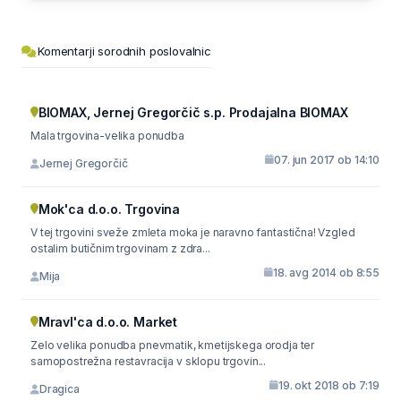
Komentarji sorodnih poslovalnic
BIOMAX, Jernej Gregorčič s.p. Prodajalna BIOMAX
Mala trgovina-velika ponudba
07. jun 2017 ob 14:10
Jernej Gregorčič
Mok'ca d.o.o. Trgovina
V tej trgovini sveže zmleta moka je naravno fantastična! Vzgled
ostalim butičnim trgovinam z zdra...
18. avg 2014 ob 8:55
Mija
Mravl'ca d.o.o. Market
Zelo velika ponudba pnevmatik, kmetijskega orodja ter
samopostrežna restavracija v sklopu trgovin...
19. okt 2018 ob 7:19
Dragica