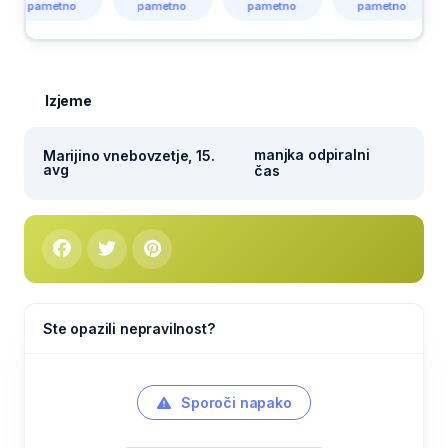
ametno
pametno
pametno
pametno
pam
Izjeme
manjka odpiralni
Marijino vnebovzetje, 15.
avg
čas
Ste opazili nepravilnost?
Sporoči napako