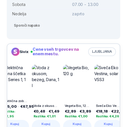
Sobota
07.00 - 13.00
Nedelja
zaprto
Sporoči napako
Cene vseh trgovcev na
Sivix
LJUBLJANA
enem mestu.
-30%
Električna zobna ščetka Pro Series 1, 1 kos
Voda z okusom, bezeg, Dana, 1 l
Vegeta Bio, 120 g
Sveča Eko Vestina, solar VSS3
,00
–
€67,95
€0,48
–
€1,49
€2,89
–
€3,89
€18,18
–
€22,44
€3,49
ka:
95
Razlika: €1,01
Razlika: €1,00
Razlika: €4,26
Razlika
Kupuj
Kupuj
Kupuj
Kupuj
K