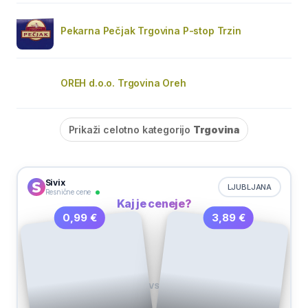
Pekarna Pečjak Trgovina P-stop Trzin
OREH d.o.o. Trgovina Oreh
Prikaži celotno kategorijo
Trgovina
Sivix
LJUBLJANA
Resnične cene
Kaj je ceneje?
3,89 €
0,99 €
VS