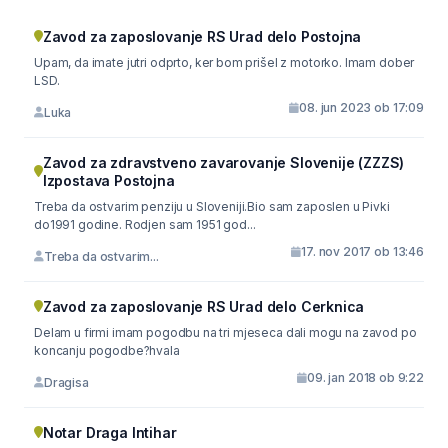
Zavod za zaposlovanje RS Urad delo Postojna
Upam, da imate jutri odprto, ker bom prišel z motorko. Imam dober
LSD.
08. jun 2023 ob 17:09
Luka
Zavod za zdravstveno zavarovanje Slovenije (ZZZS)
Izpostava Postojna
Treba da ostvarim penziju u Sloveniji.Bio sam zaposlen u Pivki
do1991 godine. Rodjen sam 1951 god...
17. nov 2017 ob 13:46
Treba da ostvarim...
Zavod za zaposlovanje RS Urad delo Cerknica
Delam u firmi imam pogodbu na tri mjeseca dali mogu na zavod po
koncanju pogodbe?hvala
09. jan 2018 ob 9:22
Dragisa
Notar Draga Intihar