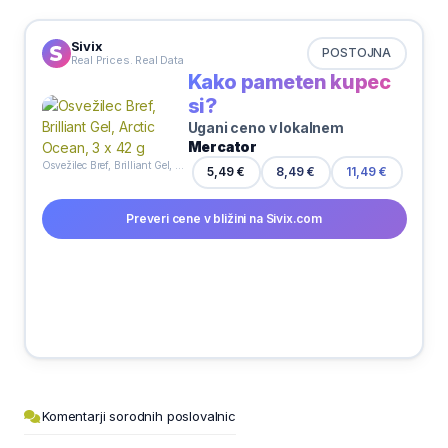
Sivix
POSTOJNA
Real Prices. Real Data
Kako pameten kupec
si?
Ugani ceno v lokalnem
Mercator
Osvežilec Bref, Brilliant Gel, Arctic Ocean, 3 x 42 g
5,49 €
8,49 €
11,49 €
Preveri cene v bližini na Sivix.com
Komentarji sorodnih poslovalnic