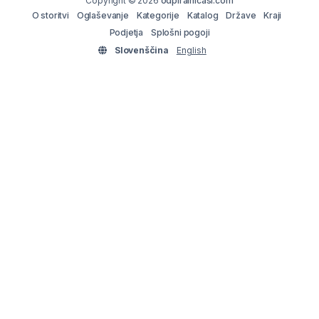
Copyright © 2026
odpiralnicasi.com
O storitvi
Oglaševanje
Kategorije
Katalog
Države
Kraji
Podjetja
Splošni pogoji
Slovenščina
English