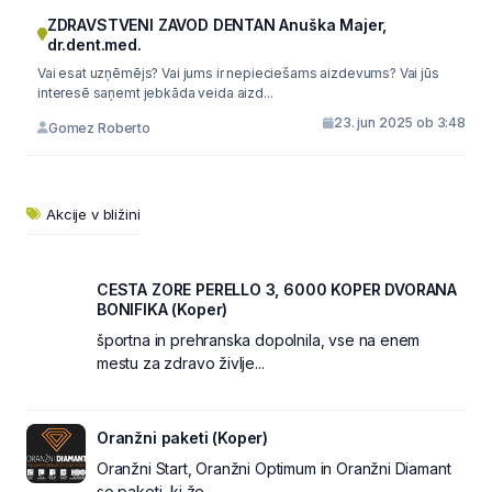
ZDRAVSTVENI ZAVOD DENTAN Anuška Majer,
dr.dent.med.
Vai esat uzņēmējs? Vai jums ir nepieciešams aizdevums? Vai jūs
interesē saņemt jebkāda veida aizd...
23. jun 2025 ob 3:48
Gomez Roberto
Akcije v bližini
CESTA ZORE PERELLO 3, 6000 KOPER DVORANA
BONIFIKA (Koper)
športna in prehranska dopolnila, vse na enem
mestu za zdravo življe...
Oranžni paketi (Koper)
Oranžni Start, Oranžni Optimum in Oranžni Diamant
so paketi, ki že ...