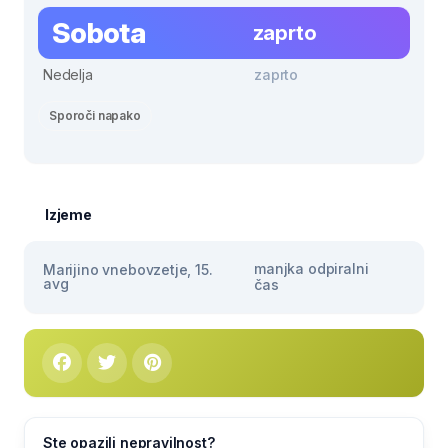
Sobota
zaprto
Nedelja
zaprto
Sporoči napako
Izjeme
manjka odpiralni
Marijino vnebovzetje, 15.
avg
čas
Ste opazili nepravilnost?