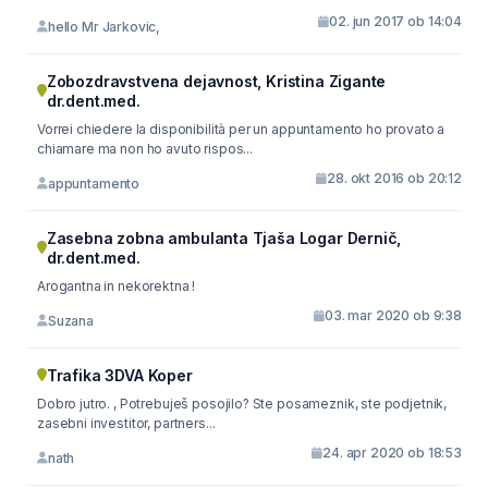
02. jun 2017 ob 14:04
hello Mr Jarkovic,
Zobozdravstvena dejavnost, Kristina Zigante
dr.dent.med.
Vorrei chiedere la disponibilità per un appuntamento ho provato a
chiamare ma non ho avuto rispos...
28. okt 2016 ob 20:12
appuntamento
Zasebna zobna ambulanta Tjaša Logar Dernič,
dr.dent.med.
Arogantna in nekorektna !
03. mar 2020 ob 9:38
Suzana
Trafika 3DVA Koper
Dobro jutro. , Potrebuješ posojilo? Ste posameznik, ste podjetnik,
zasebni investitor, partners...
24. apr 2020 ob 18:53
nath