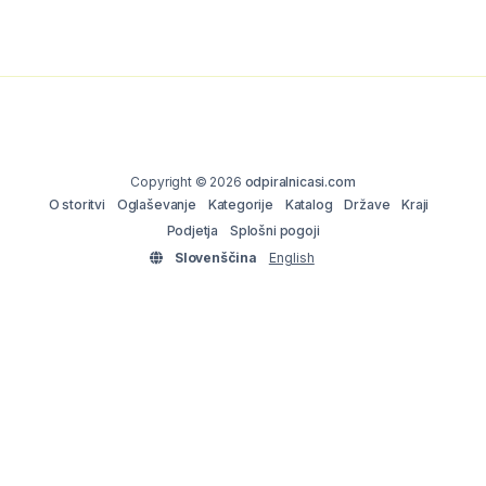
Copyright © 2026
odpiralnicasi.com
O storitvi
Oglaševanje
Kategorije
Katalog
Države
Kraji
Podjetja
Splošni pogoji
Slovenščina
English