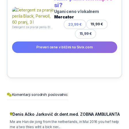
si?
Ugani ceno v lokalnem
Mercator
19,99 €
23,99 €
Detergent za pranje perila Black, Perwoll, 60 pranj, 3 l
15,99 €
Preveri cene v bližini na Sivix.com
Komentarji sorodnih poslovalnic
Denis Ačko Jarkovič dr.dent.med. ZOBNA AMBULANTA
Me are Han de jong from the netherlands, in Mai 2016 you hef help
me a two thies wiht a bick ner...