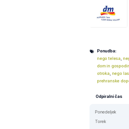
Ponudba:
nego telesa
,
ne
dom in gospodin
otroka
,
nego la
prehranske dopo
Odpiralni čas
Ponedeljek
Torek