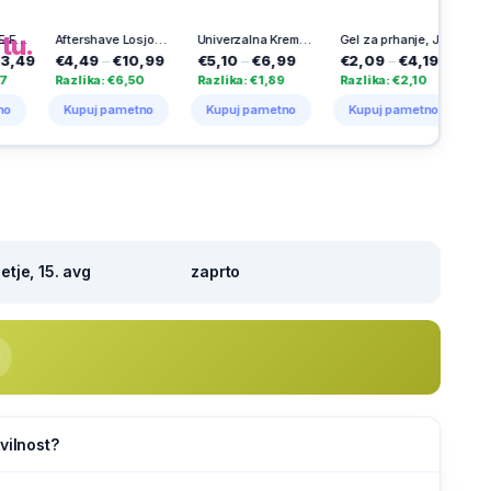
na
tu.
Aftershave Losjon Axe Black 100 ml
Univerzalna Krema Nivea Men 150 ml
Gel za prhanje, Jungle Fresh, Axe, 250 ml
,49
–
€10,99
€5,10
–
€6,99
€2,09
–
€4,19
€3,41
–
€6,
lika: €6,50
Razlika: €1,89
Razlika: €2,10
Razlika: €2,8
puj pametno
Kupuj pametno
Kupuj pametno
Kupuj pamet
tje, 15. avg
zaprto
vilnost?