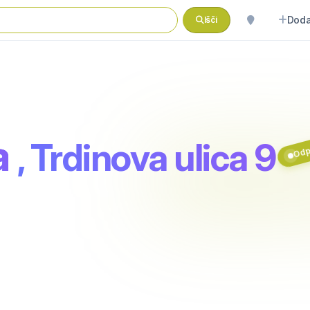
Doda
Išči
Odpr
a
, Trdinova ulica 9