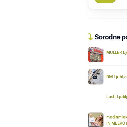
Sorodne pos
MÜLLER Lj
DM Ljublj
Lush Ljubl
medinmlek
IN MLEKO D