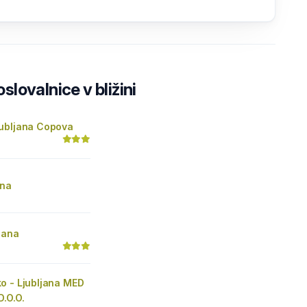
lovalnice v bližini
ubljana Copova
ana
jana
o - Ljubljana MED
.O.O.