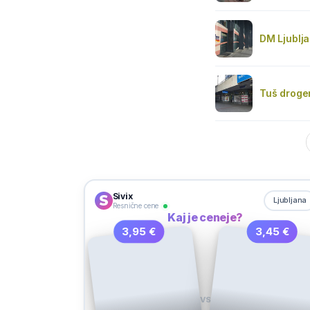
DM Ljublj
Tuš droge
Sivix
Ljubljana
Resnične cene
Kaj je ceneje?
3,95 €
3,45 €
VS