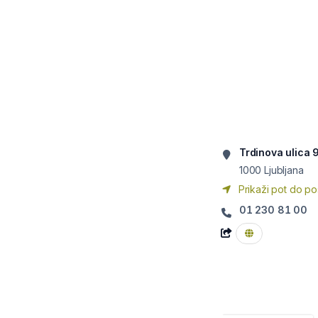
Trdinova ulica 
1000
Ljubljana
Prikaži pot do po
01 230 81 00