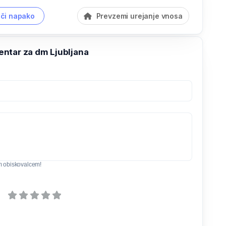
či napako
Prevzemi urejanje vnosa
ntar za dm Ljubljana
m obiskovalcem!