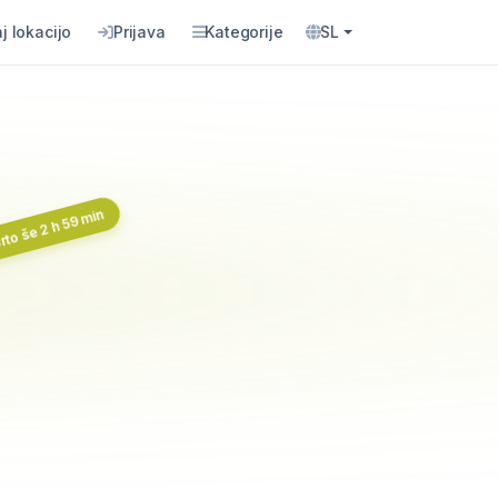
j lokacijo
Prijava
Kategorije
SL
to še 2 h 59 min