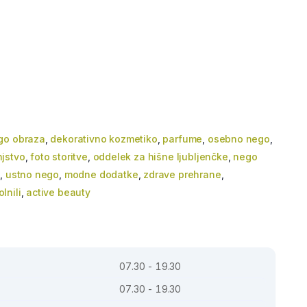
go obraza
,
dekorativno kozmetiko
,
parfume
,
osebno nego
,
jstvo
,
foto storitve
,
oddelek za hišne ljubljenčke
,
nego
s
,
ustno nego
,
modne dodatke
,
zdrave prehrane
,
lnili
,
active beauty
07.30 - 19.30
07.30 - 19.30