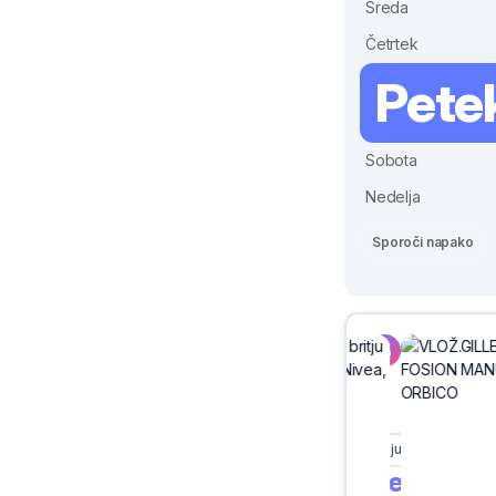
Sreda
Četrtek
Pete
Sobota
Nedelja
Sporoči napako
Sivix
Ljubljana
Cene vse