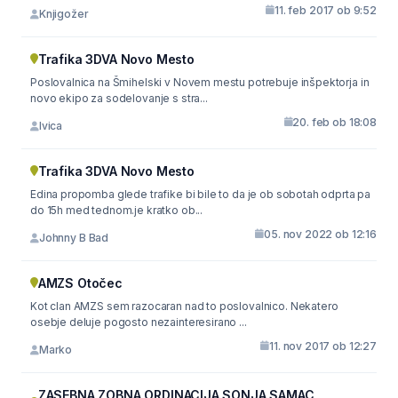
11. feb 2017 ob 9:52
Knjigožer
Trafika 3DVA Novo Mesto
Poslovalnica na Šmihelski v Novem mestu potrebuje inšpektorja in
novo ekipo za sodelovanje s stra...
20. feb ob 18:08
Ivica
Trafika 3DVA Novo Mesto
Edina propomba glede trafike bi bile to da je ob sobotah odprta pa
do 15h med tednom.je kratko ob...
05. nov 2022 ob 12:16
Johnny B Bad
AMZS Otočec
Kot clan AMZS sem razocaran nad to poslovalnico. Nekatero
osebje deluje pogosto nezainteresirano ...
11. nov 2017 ob 12:27
Marko
ZASEBNA ZOBNA ORDINACIJA SONJA SAMAC