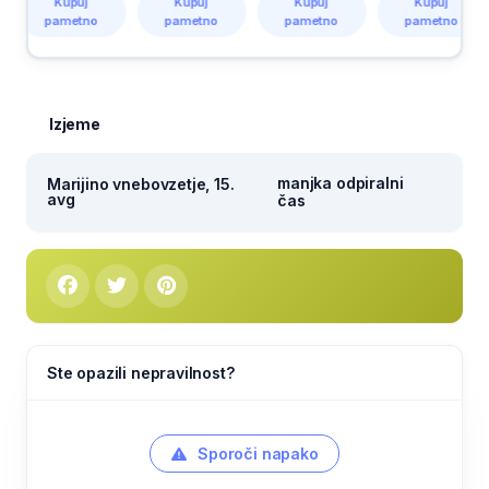
Kupuj
Kupuj
Kupuj
Kupuj
pametno
pametno
pametno
pametno
Izjeme
manjka odpiralni
Marijino vnebovzetje, 15.
avg
čas
Ste opazili nepravilnost?
Sporoči napako