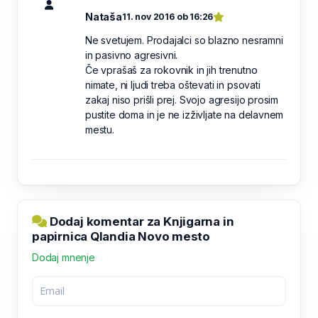
Nataša
11. nov 2016 ob 16:26
Ne svetujem. Prodajalci so blazno nesramni
in pasivno agresivni.
Če vprašaš za rokovnik in jih trenutno
nimate, ni ljudi treba oštevati in psovati
zakaj niso prišli prej. Svojo agresijo prosim
pustite doma in je ne izživljate na delavnem
mestu.
Dodaj komentar za Knjigarna in
papirnica Qlandia Novo mesto
Dodaj mnenje