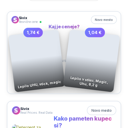
Sivix
Novo mesto
Resnične cene
Kaj je ceneje?
1,04 €
1,74 €
VS
Lepilo v stiku, Magic,
Lepilo UHU, stick, magic
Uhu, 8,2 g
Sivix
Novo mesto
Real Prices. Real Data
Kako pameten kupec
si?