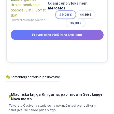
Ugani ceno v lokalnem
Mercator
29,29 €
44,99 €
Detergent za strojno pomivanje posode, 5 in 1, Somat, 65/1
36,99 €
Preveri cene v bližini na Sivix.com
Komentarji sorodnih poslovalnic
Mladinska knjiga Knjigarna, papirnica in Svet knjige
Novo mesto
Tako je ... Čustvena stanja so na nek način tudi prenosljiva in
nalezljiva. Če nekdo pride v trgo...