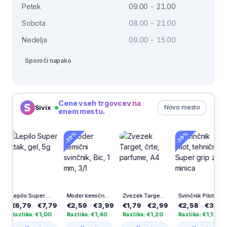
Petek
09.00 - 21.00
Sobota
08.00 - 21.00
Nedelja
09.00 - 15.00
Sporoči napako
Cene vseh trgovcev na
Sivix
Novo mesto
enem mestu.
-30%
-30%
Lepilo Super Attak, gel, 5g
Moder kemični svinčnik, Bic, 1 mm, 3/1
Zvezek Target, črte, parfume, A4
Svinčnik Pilot, tehnični, Super grip z minica
6,79
–
€7,79
€2,59
–
€3,99
€1,79
–
€2,99
€2,58
–
€3,69
€2
zlika: €1,00
Razlika: €1,40
Razlika: €1,20
Razlika: €1,11
Raz