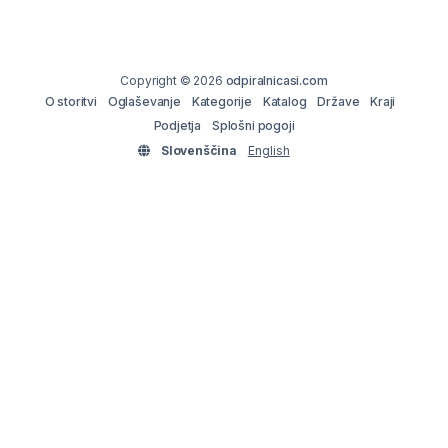
Copyright © 2026
odpiralnicasi.com
O storitvi
Oglaševanje
Kategorije
Katalog
Države
Kraji
Podjetja
Splošni pogoji
Slovenščina
English