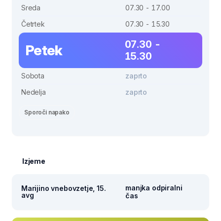
Sreda
07.30 - 17.00
Četrtek
07.30 - 15.30
07.30 -
Petek
15.30
Sobota
zaprto
Nedelja
zaprto
Sporoči napako
Izjeme
manjka odpiralni
Marijino vnebovzetje, 15.
avg
čas