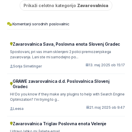
Prikaži celotno kategorijo
Zavarovalnica
Komentarji sorodnih poslovalnic
Zavarovalnica Sava, Poslovna enota Slovenj Gradec
Spostovani, pri vas imam sklenjeni 2 polici premozenjskega
zavarovanja. Lani ste mi samodejno po...
13. maj 2025 ob 15:17
Sonja Simetinger
GRAWE zavarovalnica d.d. Poslovalnica Slovenj
Gradec
Hi! Do you know if they make any plugins to help with Search Engine
Optimization? I'm trying to g...
21. maj 2025 ob 9:47
Leesa
Zavarovalnica Triglav Poslovna enota Velenje
Udravo lahko mi šaljete email